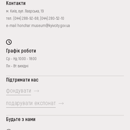
Контакти
м. Київ, вул. Лаврська, 19
тел.:
(044) 288-92-68
,
(044) 280-52-10
e-mail:
honchar.museum@kyivcity.gov.ua
Графік роботи
Ср - Нд: 10:00 - 18:00
Пн - Вт: вихідні
Підтримати нас
фондувати
подарувати експонат
Будьте з нами