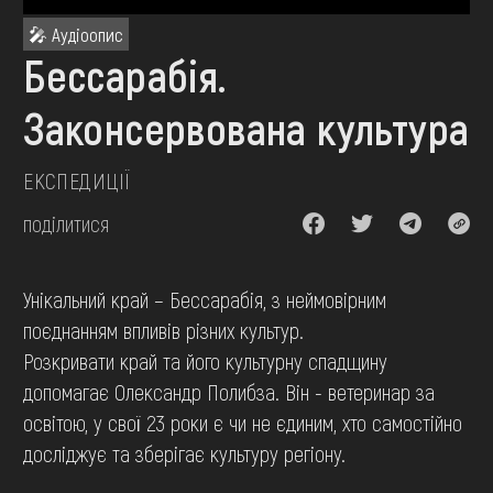
FAQ
🎤 Аудіоопис
ОНЛАЙН-КРАМНИЦЯ
Бессарабія.
ПІДТРИМАТИ
Законсервована культура
ЕКСПЕДИЦІЇ
поділитися
Унікальний край – Бессарабія, з неймовірним
поєднанням впливів різних культур.
Розкривати край та його культурну спадщину
допомагає Олександр Полибза. Він - ветеринар за
освітою, у свої 23 роки є чи не єдиним, хто самостійно
досліджує та зберігає культуру регіону.