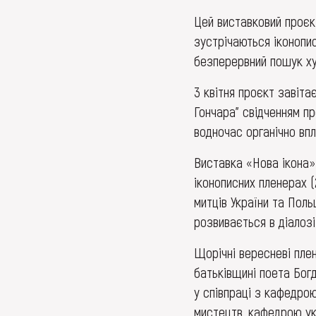
Цей виставковий проєк
зустрічаються іконопис
безперервний пошук ху
3 квітня проєкт завіта
Гончара” свідченням пр
водночас органічно впл
Виставка «Нова ікона» 
іконописних пленерах (
митців України та Поль
розвивається в діалоз
Щорічні вересневі пле
батьківщині поета Богд
у співпраці з кафедрою
мистецтв, кафедрою ук