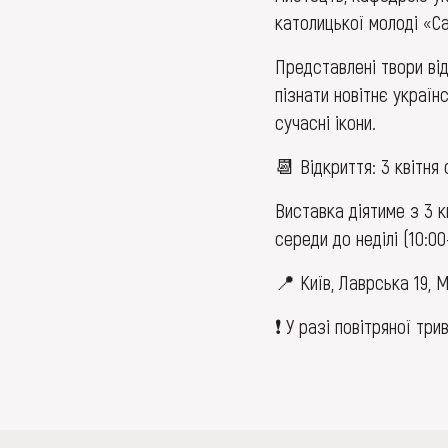
католицької молоді «С
Представлені твори від
пізнати новітнє україн
сучасні ікони.
📆 Відкриття: 3 квітня 
Виставка діятиме з 3 
середи до неділі (10:00
📍 Київ, Лаврська 19, 
❗ У разі повітряної три