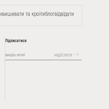
и
вишивати та кроїти
блог
відвідати
Підписатися
надіслати