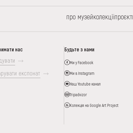
про музей
колекції
проєкт
римати нас
Будьте з нами
дувати
Ми у Facebook
арувати експонат
Ми в Instagram
Наш Youtube канал
Tripadvizor
Колекція на Google Art Project