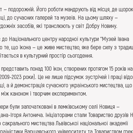
т — подорожній. Його роботи мандрують від місця, де щоро
ці, до сучасних галерей та музеїв. На цьому шляху —
дожніх засобів, які транслюють у світ Добру Новину.
є до Національного центру народної культури “Музей Івана
о те, що ікона — це живе мистецтво, яке бере силу з традиц
ітається в культурний простір сьогодення.
представить понад 100 ікон, створених протягом 15 років на
2009-2023 роки). Це не лише підсумок зустрічей і праці від
щі, а й демонстрація сучасного українського мистецтва, що
і між каноном і творчим експериментом.
нери були започатковані в лемківському селі Новиця —
ана-Ігоря Антонича. Ініціаторами стали Товариство друзів 
 сакрального мистецтва Львівської національної академії
раїністики Варшавського університету та Товариством грек