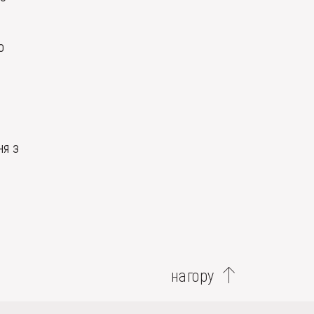
о
ня з
нагору