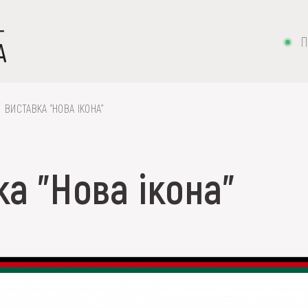
П
ВИСТАВКА "НОВА ІКОНА"
а "Нова ікона"
 вишивка, скриня, ...
ІЇ