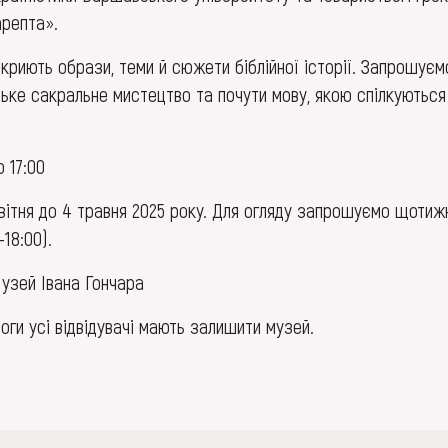
арепта».
криють образи, теми й сюжети біблійної історії. Запрошуєм
ське сакральне мистецтво та почути мову, якою спілкуються
о 17:00
квітня до 4 травня 2025 року. Для огляду запрошуємо щотиж
-18:00).
Музей Івана Гончара
воги усі відвідувачі мають залишити музей.