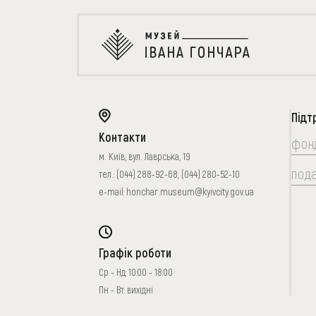
Підт
Контакти
фон
м. Київ, вул. Лаврська, 19
под
тел.:
(044) 288-92-68
,
(044) 280-52-10
e-mail:
honchar.museum@kyivcity.gov.ua
Графік роботи
Ср - Нд: 10:00 - 18:00
Пн - Вт: вихідні