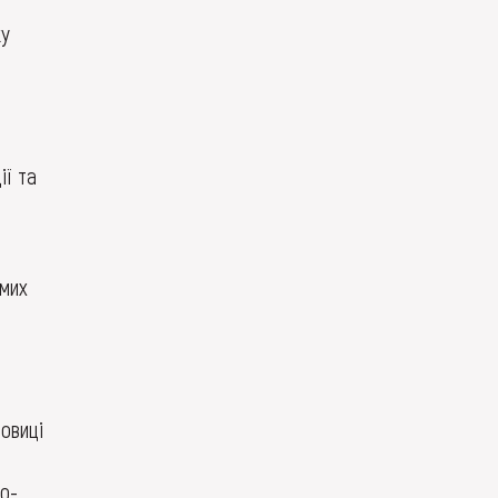
ку
ії та
омих
Новиці
о-