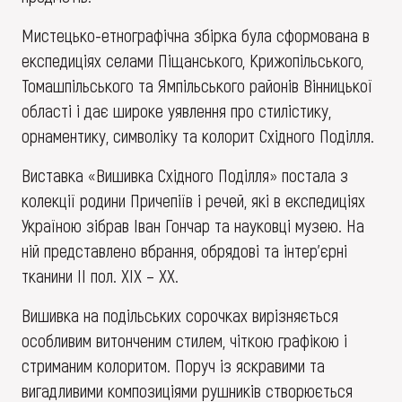
Мистецько-етнографічна збірка була сформована в
експедиціях селами Піщанського, Крижопільського,
Томашпільського та Ямпільського районів Вінницької
області і дає широке уявлення про стилістику,
орнаментику, символіку та колорит Східного Поділля.
Виставка «Вишивка Східного Поділля» постала з
колекції родини Причепіїв і речей, які в експедиціях
Україною зібрав Іван Гончар та науковці музею. На
ній представлено вбрання, обрядові та інтер’єрні
тканини II пол. XIX – XX.
Вишивка на подільських сорочках вирізняється
особливим витонченим стилем, чіткою графікою і
стриманим колоритом. Поруч із яскравими та
вигадливими композиціями рушників створюється