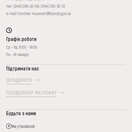
тел.:
(044) 288-92-68
,
(044) 280-52-10
e-mail:
honchar.museum@kyivcity.gov.ua
Графік роботи
Ср - Нд: 10:00 - 18:00
Пн - Вт: вихідні
Підтримати нас
фондувати
подарувати експонат
Будьте з нами
Ми у Facebook