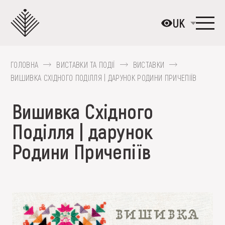
Перейти
до
UK
основного
вмісту
ГОЛОВНА
ВИСТАВКИ ТА ПОДІЇ
ВИСТАВКИ
ПРО МУЗЕЙ
ВИШИВКА СХІДНОГО ПОДІЛЛЯ | ДАРУНОК РОДИНИ ПРИЧЕПІЇВ
КОЛЕКЦІЇ
Вишивка Східного
ВИСТАВКИ ТА ПОДІЇ
Поділля | дарунок
МЕДІА
Родини Причепіїв
ВІДВІДАТИ
НАВЧИТИСЯ
ПОСЛУГИ