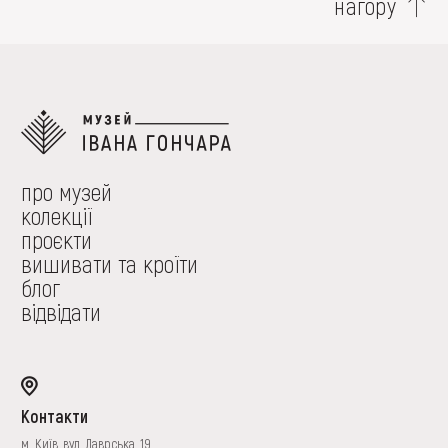
нагору
про музей
колекції
проєкти
вишивати та кроїти
блог
відвідати
Контакти
м. Київ, вул. Лаврська, 19