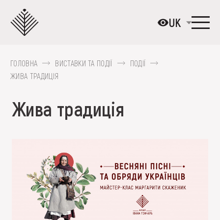
Перейти
до
UK
основного
вмісту
ГОЛОВНА
ВИСТАВКИ ТА ПОДІЇ
ПОДІЇ
ПРО МУЗЕЙ
ЖИВА ТРАДИЦІЯ
КОЛЕКЦІЇ
Жива традиція
ВИСТАВКИ ТА ПОДІЇ
МЕДІА
ВІДВІДАТИ
НАВЧИТИСЯ
ПОСЛУГИ