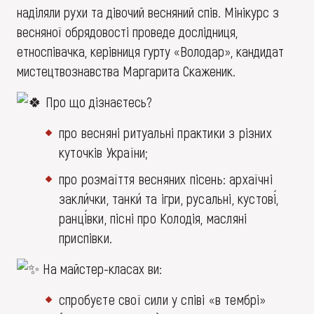
наділяли рухи та дівочий весняний спів. Мінікурс з
весняної обрядовості проведе дослідниця,
етноспівачка, керівниця гурту «Володар», кандидат
мистецтвознавства Маргарита Скаженик.
Про що дізнаєтесь?
про весняні ритуальні практики з різних
куточків України;
про розмаїття весняних пісень: архаїчні
закли́чки, танки́ та ігри, русальні, кустові́,
ранці́вки, пісні про Колодія, масляні
приспівки.
На майстер-класах ви:
спробуєте свої сили у співі «в тембрі»