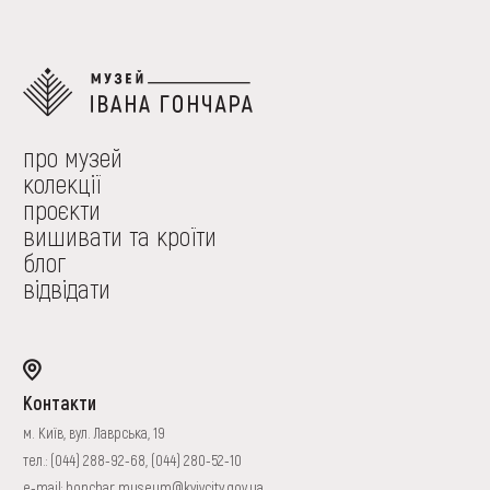
про музей
колекції
проєкти
вишивати та кроїти
блог
відвідати
Контакти
м. Київ, вул. Лаврська, 19
тел.:
(044) 288-92-68
,
(044) 280-52-10
e-mail:
honchar.museum@kyivcity.gov.ua