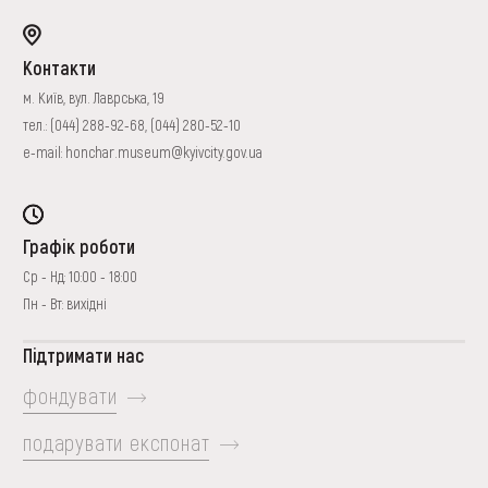
Контакти
м. Київ, вул. Лаврська, 19
тел.:
(044) 288-92-68
,
(044) 280-52-10
e-mail:
honchar.museum@kyivcity.gov.ua
Графік роботи
Ср - Нд: 10:00 - 18:00
Пн - Вт: вихідні
Підтримати нас
фондувати
подарувати експонат