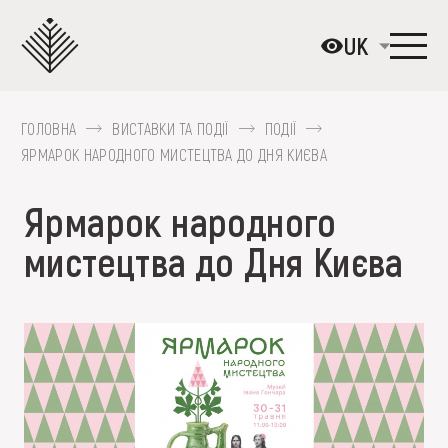
Перейти
до
UK
основного
вмісту
ГОЛОВНА
ВИСТАВКИ ТА ПОДІЇ
ПОДІЇ
ПРО МУЗЕЙ
ЯРМАРОК НАРОДНОГО МИСТЕЦТВА ДО ДНЯ КИЄВА
КОЛЕКЦІЇ
Ярмарок народного
ВИСТАВКИ ТА ПОДІЇ
мистецтва до Дня Києва
МЕДІА
ВІДВІДАТИ
НАВЧИТИСЯ
ПОСЛУГИ