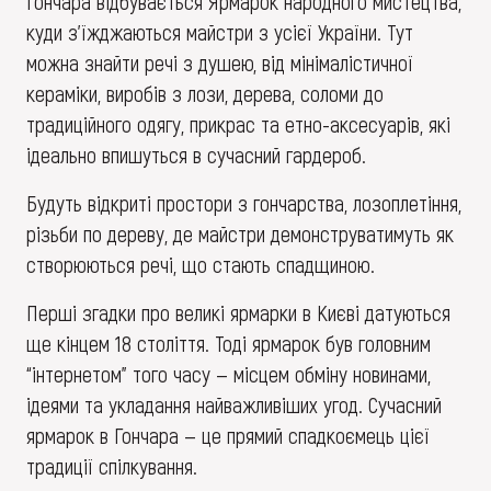
Гончара відбувається Ярмарок народного мистецтва,
куди з’їжджаються майстри з усієї України. Тут
можна знайти речі з душею, від мінімалістичної
кераміки, виробів з лози, дерева, соломи до
традиційного одягу, прикрас та етно-аксесуарів, які
ідеально впишуться в сучасний гардероб.
Будуть відкриті простори з гончарства, лозоплетіння,
різьби по дереву, де майстри демонструватимуть як
створюються речі, що стають спадщиною.
Перші згадки про великі ярмарки в Києві датуються
ще кінцем 18 століття. Тоді ярмарок був головним
“інтернетом” того часу — місцем обміну новинами,
ідеями та укладання найважливіших угод. Сучасний
ярмарок в Гончара — це прямий спадкоємець цієї
традиції спілкування.