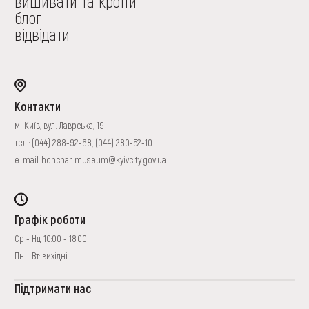
вишивати та кроїти
блог
відвідати
Контакти
м. Київ, вул. Лаврська, 19
тел.:
(044) 288-92-68
,
(044) 280-52-10
e-mail:
honchar.museum@kyivcity.gov.ua
Графік роботи
Ср - Нд: 10:00 - 18:00
Пн - Вт: вихідні
Підтримати нас