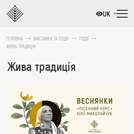
Перейти
до
UK
основного
вмісту
ГОЛОВНА
ВИСТАВКИ ТА ПОДІЇ
ПОДІЇ
ПРО МУЗЕЙ
ЖИВА ТРАДИЦІЯ
КОЛЕКЦІЇ
Жива традиція
ВИСТАВКИ ТА ПОДІЇ
МЕДІА
ВІДВІДАТИ
НАВЧИТИСЯ
ПОСЛУГИ