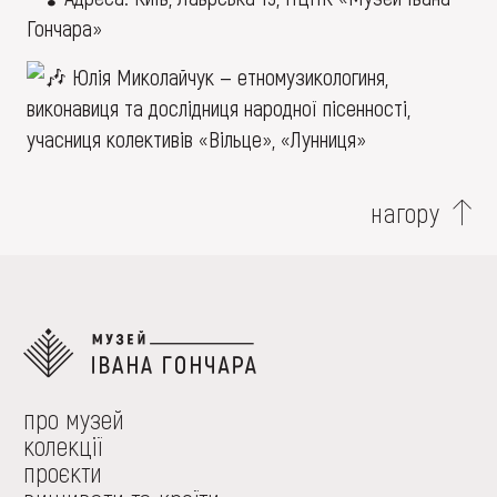
Гончара»
Юлія Миколайчук — етномузикологиня,
виконавиця та дослідниця народної пісенності,
учасниця колективів «Вільце», «Лунниця»
нагору
про музей
колекції
проєкти