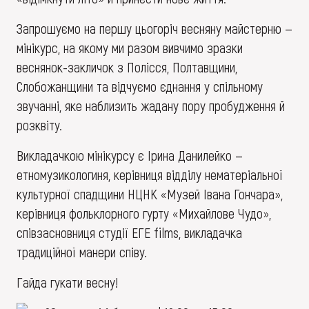
Запрошуємо на першу цьогоріч весняну майстерню —
мінікурс, на якому ми разом вивчимо зразки
веснянок-закличок з Полісся, Полтавщини,
Слобожанщини та відчуємо єднання у спільному
звучанні, яке наблизить жадану пору пробудження й
розквіту.
Викладачкою мінікурсу є Ірина Данилейко —
етномузикологиня, керівниця відділу нематеріальної
культурної спадщини НЦНК «Музей Івана Гончара»,
керівниця фольклорного гурту «Михайлове Чудо»,
співзасновниця студії ЕГЕ films, викладачка
традиційної манери співу.
Гайда гукати весну!