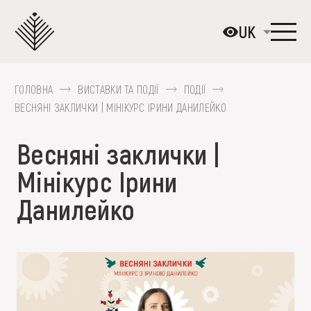
Перейти
до
UK
основного
вмісту
ГОЛОВНА
ВИСТАВКИ ТА ПОДІЇ
ПОДІЇ
ПРО МУЗЕЙ
ВЕСНЯНІ ЗАКЛИЧКИ | МІНІКУРС ІРИНИ ДАНИЛЕЙКО
КОЛЕКЦІЇ
Весняні заклички |
ВИСТАВКИ ТА ПОДІЇ
Мінікурс Ірини
МЕДІА
Данилейко
ВІДВІДАТИ
НАВЧИТИСЯ
ПОСЛУГИ