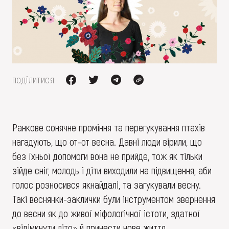
FAQ
ОНЛАЙН-КРАМНИЦЯ
ПІДТРИМАТИ
поділитися
Ранкове сонячне проміння та перегукування птахів
нагадують, що от-от весна. Давні люди вірили, що
без їхньої допомоги вона не прийде, тож як тільки
зійде сніг, молодь і діти виходили на підвищення, аби
голос розносився якнайдалі, та загукували весну.
Такі веснянки-заклички були інструментом звернення
до весни як до живої міфологічної істоти, здатної
«відімкнути літо» й принести нове життя.