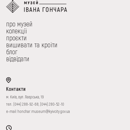
про музей
колекції
проєкти
вишивати та кроїти
блог
відвідати
Контакти
м. Київ, вул. Лаврська, 19
тел.:
(044) 288-92-68
,
(044) 280-52-10
e-mail:
honchar.museum@kyivcity.gov.ua