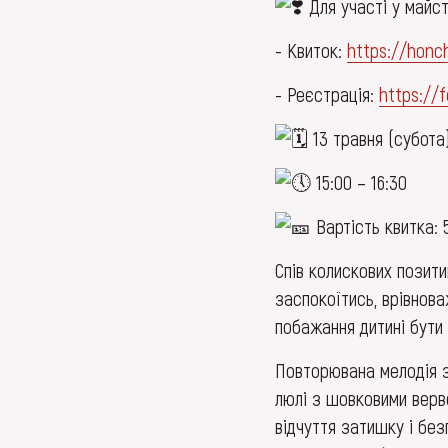
Для участі у майст
- Квиток:
https://honc
- Реєстрація:
https://
13 травня (субота
15:00 – 16:30
Вартість квитка: 
Спів колискових позити
заспокоїтись, врівнов
побажання дитині бути
Повторювана мелодія зі
люлі з шовковими верве
відчуття затишку і бе