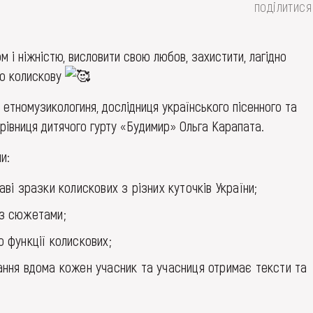
поділитися
м і ніжністю, висловити свою любов, захистити, лагідно
ро колискову
етномузикологиня, дослідниця українського пісенного та
ерівниця дитячого гурту «Будимир» Ольга Карапата.
и:
аві зразки колискових з різних куточків України;
з сюжетами;
 функції колискових;
ання вдома кожен учасник та учасниця отримає тексти та