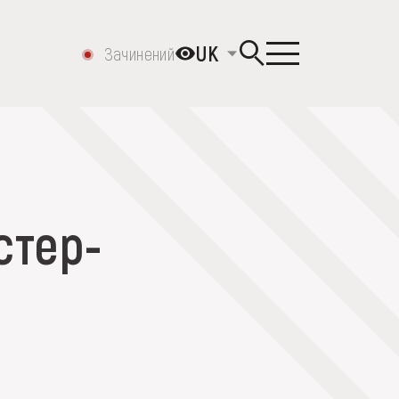
UK
Зачинений
стер-