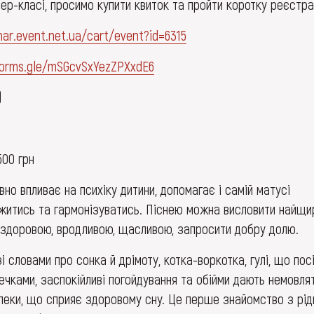
ер-класі, просимо купити квиток та пройти коротку реєстра
har.event.net.ua/cart/event?id=6315
forms.gle/mSGcvSxYezZPXxdE6
)
500 грн
вно впливає на психіку дитини, допомагає і самій матусі
ажитись та гармонізуватись. Піснею можна висловити найщи
 здоровою, вродливою, щасливою, запросити добру долю.
 словами про сонка й дрімоту, котка-воркотка, гулі, що пос
чками, заспокійливі погойдування та обійми дають немовлят
зпеки, що сприяє здоровому сну. Це перше знайомство з рі