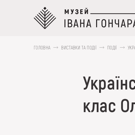
Перейти
до
основного
вмісту
ГОЛОВНА
ВИСТАВКИ ТА ПОДІЇ
ПОДІЇ
УКР
ПРО МУЗЕЙ
Українс
Наприклад, Козак Мамай, Гуцульщина,
КОЛЕКЦІЇ
клас О
ВИСТАВКИ ТА ПОД