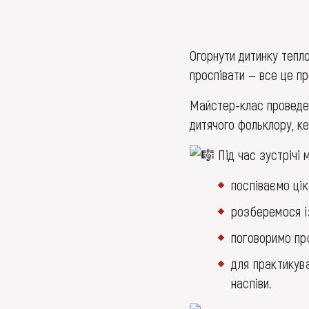
Огорнути дитинку тепло
проспівати — все це п
Майстер-клас проведе 
дитячого фольклору, к
Під час зустрічі м
поспіваємо цік
розберемося і
поговоримо про
для практикув
наспіви.