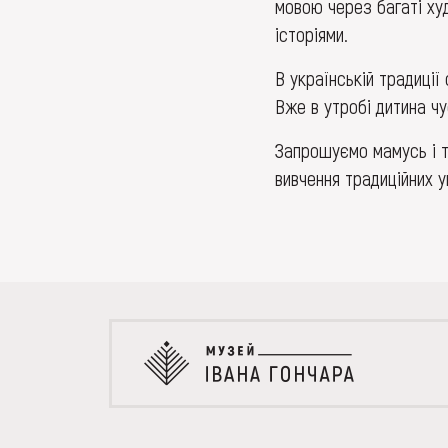
мовою через багаті худ
історіями.
В українській традиції
Вже в утробі дитина ч
Запрошуємо мамусь і та
вивчення традиційних 