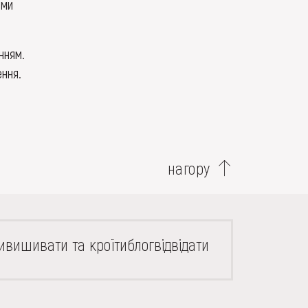
ими
нням.
ння.
нагору
и
вишивати та кроїти
блог
відвідати