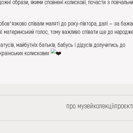
ожні образи, якими сповнені колискові, почасти з повчальн
 обовʼязково співали маляті до року-півтора, далі — за бажа
ує материнський голос, тому важливо співати ще до народже
тусів, майбутніх батьків, бабусь і дідусів долучитись до
українських колискових
про музей
колекції
проєкт