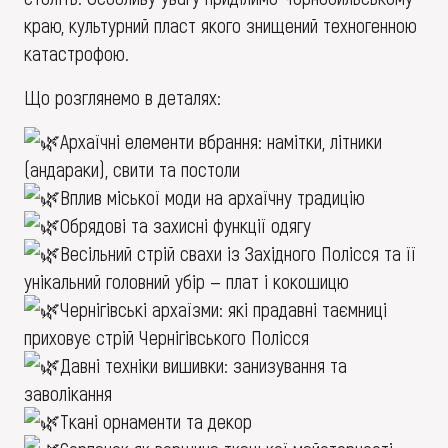
краю, культурний пласт якого знищений техногенною
катастрофою.
Що розглянемо в деталях:
Архаїчні елементи вбрання: намітки, літники
(андараки), свити та постоли
Вплив міської моди на архаїчну традицію
Обрядові та захисні функції одягу
Весільний стрій свахи із Західного Полісся та її
унікальний головний убір — плат і кокошицю
Чернігівські архаїзми: які прадавні таємниці
приховує стрій Чернігівського Полісся
Давні техніки вишивки: занизування та
заволікання
Ткані орнаменти та декор