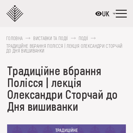
Перейти
до
UK
основного
вмісту
ГОЛОВНА
ВИСТАВКИ ТА ПОДІЇ
ПОДІЇ
ПРО МУЗЕЙ
ТРАДИЦІЙНЕ ВБРАННЯ ПОЛІССЯ | ЛЕКЦІЯ ОЛЕКСАНДРИ СТОРЧАЙ
ДО ДНЯ ВИШИВАНКИ
КОЛЕКЦІЇ
Традиційне вбрання
ВИСТАВКИ ТА ПОДІЇ
Полісся | лекція
МЕДІА
Олександри Сторчай до
ВІДВІДАТИ
Дня вишиванки
НАВЧИТИСЯ
ПОСЛУГИ