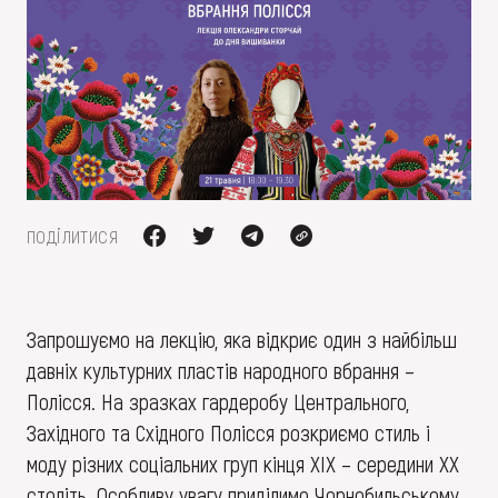
FAQ
ОНЛАЙН-КРАМНИЦЯ
ПІДТРИМАТИ
поділитися
Запрошуємо на лекцію, яка відкриє один з найбільш
давніх культурних пластів народного вбрання –
Полісся. На зразках гардеробу Центрального,
Західного та Східного Полісся розкриємо стиль і
моду різних соціальних груп кінця ХІХ – середини ХХ
століть. Особливу увагу приділимо Чорнобильському