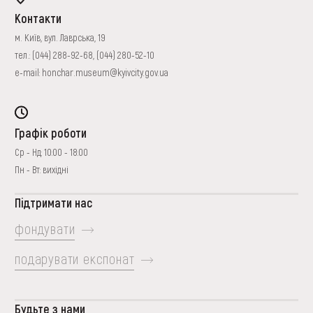
Контакти
м. Київ, вул. Лаврська, 19
тел.:
(044) 288-92-68
,
(044) 280-52-10
e-mail:
honchar.museum@kyivcity.gov.ua
Графік роботи
Ср - Нд: 10:00 - 18:00
Пн - Вт: вихідні
Підтримати нас
фондувати
подарувати експонат
Будьте з нами