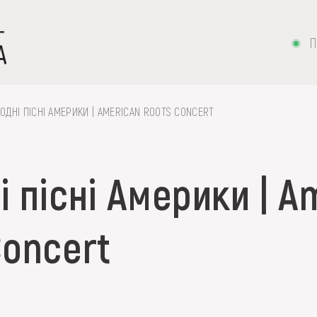
П
ОДНІ ПІСНІ АМЕРИКИ | AMERICAN ROOTS CONCERT
 пісні Америки | A
 вишивка, скриня, ...
Concert
ІЇ