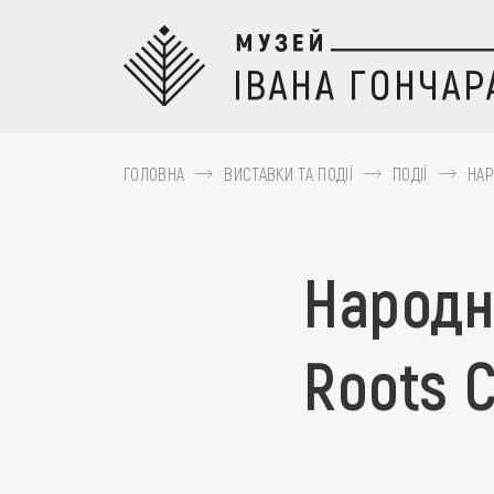
Перейти
до
основного
вмісту
ГОЛОВНА
ВИСТАВКИ ТА ПОДІЇ
ПОДІЇ
НАР
ПРО МУЗЕЙ
Народні
Наприклад, Козак Мамай, Гуцульщина,
КОЛЕКЦІЇ
Roots 
ВИСТАВКИ ТА ПОД