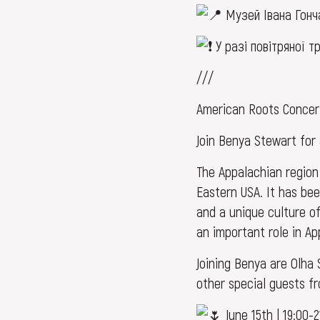
Музей Івана Гончар
У разі повітряної т
///
American Roots Concert
Join Benya Stewart for 
The Appalachian region
Eastern USA. It has be
and a unique culture o
an important role in Ap
Joining Benya are Olha 
other special guests f
June 15th | 19:00-2