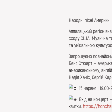
Народні пісні Америки
Аппалацький регіон ви
сходу США. Музична та
та унікальною культуро
Запрошуємо познайомит
Беня Стюарт — америка
американському, англі
Надія Ханіс, Сергій Кад
15 червня | 19:00-
Вхід на концерт — 
квитки:
https://honcha