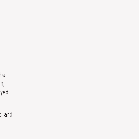
the
n,
ayed
e, and