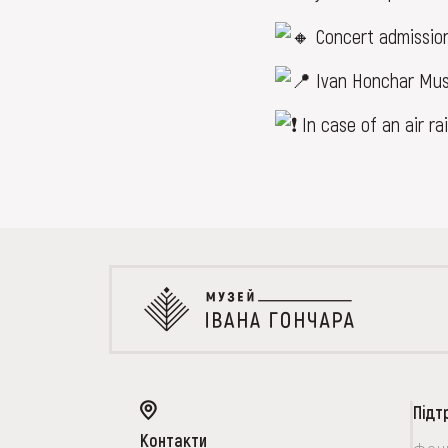
Concert admissio
Ivan Honchar Muse
In case of an air ra
Підт
Контакти