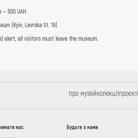
n — 500 UAH
um (Kyiv, Lavrska St. 19)
id alert, all visitors must leave the museum.
про музей
колекції
проєкт
римати нас
Будьте з нами