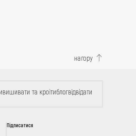
нагору
и
вишивати та кроїти
блог
відвідати
Підписатися