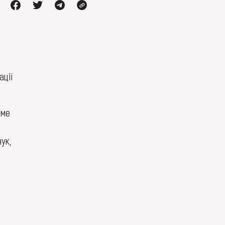
ації
име
ук,