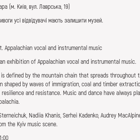
а (м. Київ, вул. Лаврська, 19)
ривоги усі відвідувачі мають залишити музей.
. Appalachian vocal and instrumental music
an exhibition of Appalachian vocal and instrumental music.
 is defined by the mountain chain that spreads throughout 
en shaped by waves of immigration, coal and timber extractio
f resilience and resistance. Music and dance have always pl
palachia.
Sterneichuk, Nadiia Khanis, Serhei Kadenko, Audrey MacAlpin
rom the Kyiv music scene.
1:00