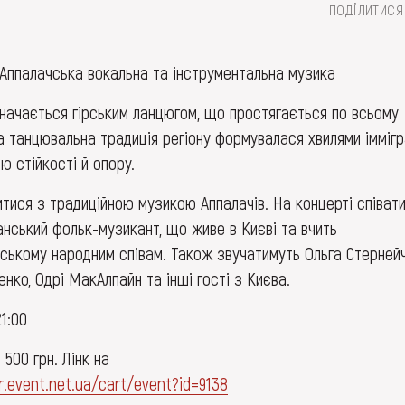
поділитися
. Аппалачська вокальна та інструментальна музика
значається гірським ланцюгом, що простягається по всьому
 танцювальна традиція регіону формувалася хвилями іммігр
ю стійкості й опору.
ися з традиційною музикою Аппалачів. На концерті співат
нський фольк-музикант, що живе в Києві та вчить
йському народним співам. Також звучатимуть Ольга Стернейч
енко, Одрі МакАлпайн та інші гості з Києва.
21:00
500 грн. Лінк на
r.event.net.ua/cart/event?id=9138