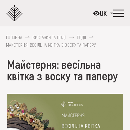
Перейти
до
UK
основного
вмісту
ГОЛОВНА
ВИСТАВКИ ТА ПОДІЇ
ПОДІЇ
ПРО МУЗЕЙ
МАЙСТЕРНЯ: ВЕСІЛЬНА КВІТКА З ВОСКУ ТА ПАПЕРУ
КОЛЕКЦІЇ
Майстерня: весільна
ВИСТАВКИ ТА ПОДІЇ
квітка з воску та паперу
МЕДІА
ВІДВІДАТИ
НАВЧИТИСЯ
ПОСЛУГИ