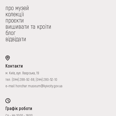
про музей
колекції
проєкти
вишивати та кроїти
блог
відвідати
Контакти
м. Київ, вул. Лаврська, 19
тел.:
(044) 288-92-68
,
(044) 280-52-10
e-mail:
honchar.museum@kyivcity.gov.ua
Графік роботи
Ср - Нд: 10:00 - 18:00