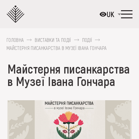
Перейти
до
UK
основного
вмісту
ГОЛОВНА
ВИСТАВКИ ТА ПОДІЇ
ПОДІЇ
ПРО МУЗЕЙ
МАЙСТЕРНЯ ПИСАНКАРСТВА В МУЗЕЇ ІВАНА ГОНЧАРА
КОЛЕКЦІЇ
Майстерня писанкарства
ВИСТАВКИ ТА ПОДІЇ
в Музеї Івана Гончара
МЕДІА
ВІДВІДАТИ
НАВЧИТИСЯ
ПОСЛУГИ