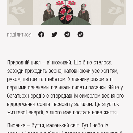
FAQ
ОНЛАЙН-КРАМНИЦЯ
ПІДТРИМАТИ
поділитися
Природній цикл — вічноживий. Що б не сталося,
завжди приходить весна, наповнюючи усе життям,
рухом, цвітом та щебетом. У давнину разом з її
першими ознаками, починали писати писанки. Яйце у
багатьох народів є стародавнім символом весняного
відродження, сонця і всесвіту загалом. Це згусток
життєвої енергії, з якого має постати нове життя.
Писанка — буття, маленький світ. Тут і небо із