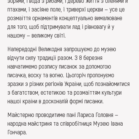
зорями, і вода з рибами, і дерево життя з оленями й
птахами, і засіяне поле, і триверхі церкви — усе це
розмаїття орнаментів концептуально вималюване
для того, щоб підтримувати лад і рівновагу й у
нашому — великому світі.
Напередодні Великодня запрошуємо до музею
відчути силу традиції разом. З 8 березня
навчатимемо розпису писанок за допомогою
писачка, воску та вогню. Цьогоріч пропонуємо
зразки з різних регіонів України, щоб познайомитися
з багатством, естетикою та розмаїттям культури
нашої країни в досконалій формі писанки.
Майстерню проводитиме пані Лариса Головня —
народна майстриня та співробітниця Музею Івана
Гончара.