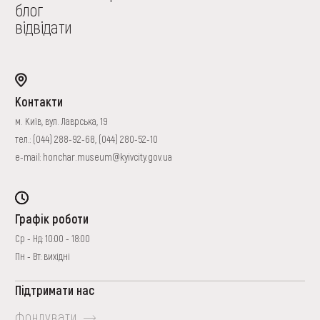
блог
відвідати
Контакти
м. Київ, вул. Лаврська, 19
тел.:
(044) 288-92-68
,
(044) 280-52-10
e-mail:
honchar.museum@kyivcity.gov.ua
Графік роботи
Ср - Нд: 10:00 - 18:00
Пн - Вт: вихідні
Підтримати нас
фондувати