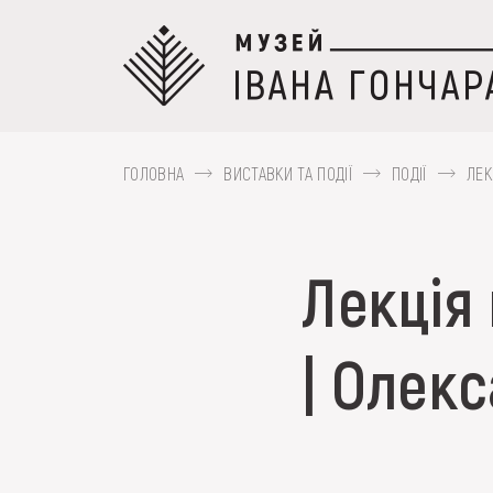
Перейти
до
основного
вмісту
ГОЛОВНА
ВИСТАВКИ ТА ПОДІЇ
ПОДІЇ
ЛЕК
ПРО МУЗЕЙ
Лекція
Наприклад, Козак Мамай, Гуцульщина,
КОЛЕКЦІЇ
| Олек
ВИСТАВКИ ТА ПОД