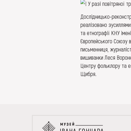
У разі повітряної т
Дослідницько-реконст
реалізовано зусиллями
та етнографії КНУ іме
Європейського Союзу в
письменниця, журналіс
вишиванки Леся Вороню
Центру фольклору та е
Щибря.