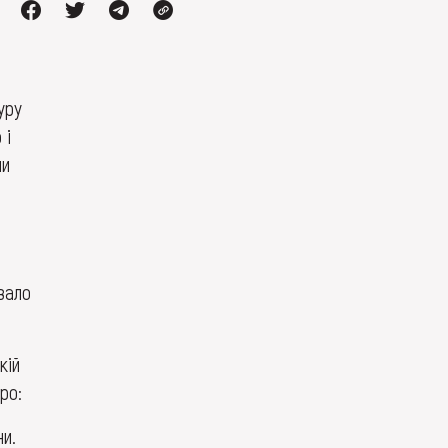
уру
 і
ли
вало
кій
ро:
ни.