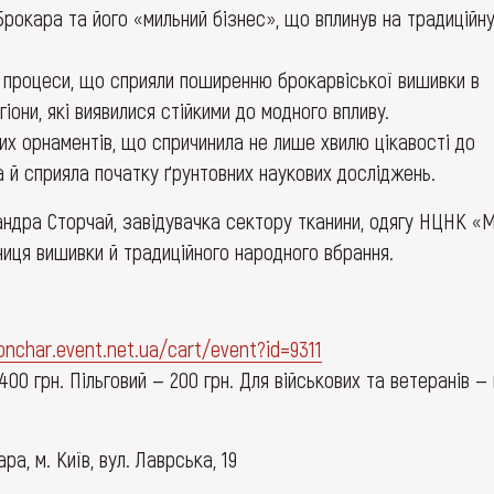
рокара та його «мильний бізнес», що вплинув на традиційн
а процеси, що сприяли поширенню брокарвіської вишивки в
іони, які виявилися стійкими до модного впливу.
х орнаментів, що спричинила не лише хвилю цікавості до
а й сприяла початку ґрунтовних наукових досліджень.
ндра Сторчай, завідувачка сектору тканини, одягу НЦНК «
ниця вишивки й традиційного народного вбрання.
onchar.event.net.ua/cart/event?id=9311
00 грн. Пільговий — 200 грн. Для військових та ветеранів — 
а, м. Київ, вул. Лаврська, 19