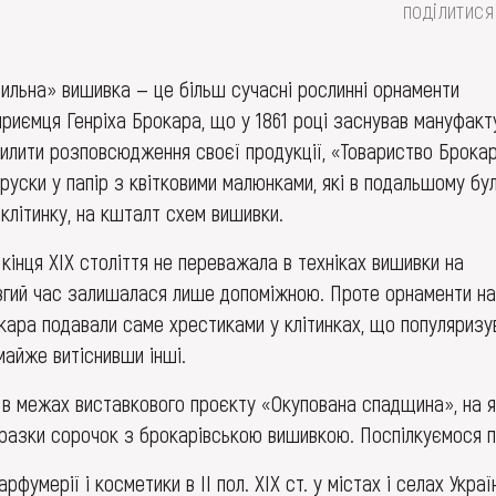
поділитися
ильна» вишивка — це більш сучасні рослинні орнаменти
приємця Генріха Брокара, що у 1861 році заснував мануфакт
силити розповсюдження своєї продукції, «Товариство Брокар
руски у папір з квітковими малюнками, які в подальшому бу
клітинку, на кшталт схем вишивки.
кінця ХІХ століття не переважала в техніках вишивки на
довгий час залишалася лише допоміжною. Проте орнаменти на
кара подавали саме хрестиками у клітинках, що популяризу
майже витіснивши інші.
в межах виставкового проєкту «Окупована спадщина», на я
разки сорочок з брокарівською вишивкою. Поспілкуємося п
рфумерії і косметики в ІІ пол. ХІХ ст. у містах і селах Украї