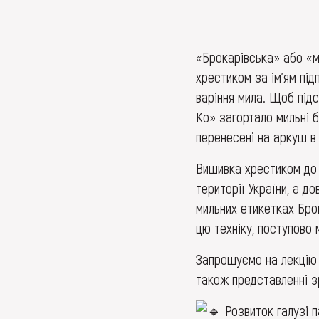
«Брокарівська» або «м
хрестиком за ім’ям під
варіння мила. Щоб під
Ко» загортало мильні б
перенесені на аркуш в 
Вишивка хрестиком до 
території України, а 
мильних етикетках Бро
цю техніку, поступово 
Запрошуємо на лекцію 
також представленні з
Розвиток галузі па