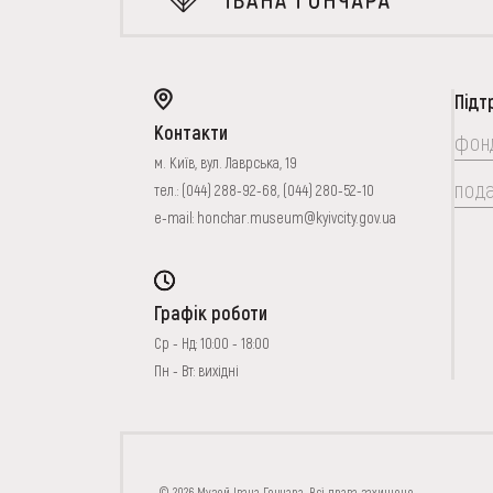
Підт
Контакти
фон
м. Київ, вул. Лаврська, 19
под
тел.:
(044) 288-92-68
,
(044) 280-52-10
e-mail:
honchar.museum@kyivcity.gov.ua
Графік роботи
Ср - Нд: 10:00 - 18:00
Пн - Вт: вихідні
FAQ
ОНЛАЙН-КРАМН
© 2026 Музей Івана Гончара. Всі права захищено.