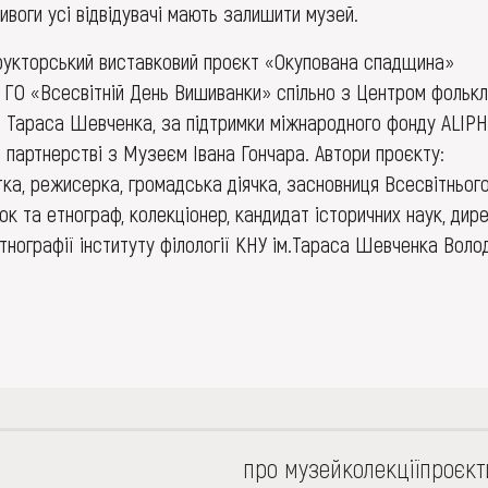
ривоги усі відвідувачі мають залишити музей.
рукторський виставковий проєкт «Окупована спадщина»
 ГО «Всесвітній День Вишиванки» спільно з Центром фольк
ні Тараса Шевченка, за підтримки міжнародного фонду ALIPH
 партнерстві з Музеєм Івана Гончара. Автори проєкту:
тка, режисерка, громадська діячка, засновниця Всесвітньог
к та етнограф, колекціонер, кандидат історичних наук, дир
тнографії інституту філології КНУ ім.Тараса Шевченка Воло
про музей
колекції
проєкт