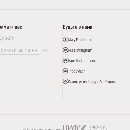
римати нас
Будьте з нами
дувати
Ми у Facebook
арувати експонат
Ми в Instagram
Наш Youtube канал
Tripadvizor
Колекція на Google Art Project
ИЦЯ
ПІДТРИМАТИ
Сайт створено за підтримки: