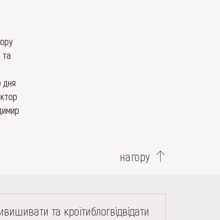
лору
 та
о дня
ектор
димир
нагору
и
вишивати та кроїти
блог
відвідати