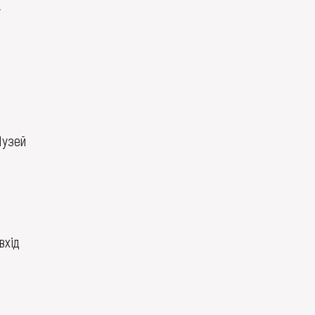
у
Музей
вхід