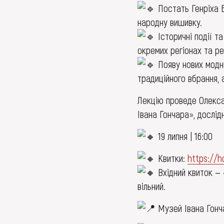
Постать Генріха Б
народну вишивку.
Історичні події т
окремих регіонах та рег
Появу нових модни
традиційного вбрання, 
Лекцію проведе Олекса
Івана Гончара», дослід
19 липня | 16:00
Квитки:
https://h
Вхідний квиток — 4
вільний.
Музей Івана Гончар