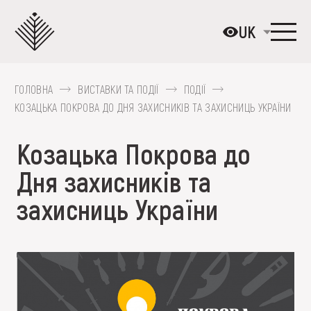
Перейти
до
UK
основного
вмісту
ГОЛОВНА
ВИСТАВКИ ТА ПОДІЇ
ПОДІЇ
ПРО МУЗЕЙ
КОЗАЦЬКА ПОКРОВА ДО ДНЯ ЗАХИСНИКІВ ТА ЗАХИСНИЦЬ УКРАЇНИ
КОЛЕКЦІЇ
Козацька Покрова до
ВИСТАВКИ ТА ПОДІЇ
Дня захисників та
МЕДІА
захисниць України
ВІДВІДАТИ
НАВЧИТИСЯ
ПОСЛУГИ