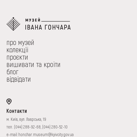
про музей
колекції
проєкти
вишивати та кроїти
блог
відвідати
Контакти
м. Київ, вул. Лаврська, 19
тел.:
(044) 288-92-68
,
(044) 280-52-10
e-mail:
honchar.museum@kyivcity.gov.ua