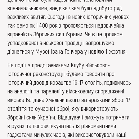
воєначальниками, завдяки яким було здобуто ряд
важливих звитяг. Сьогодні в нових історичних умовах
так само як і 400 років проявляється надзвичайна
вправність Збройних сил України. Чи є це проявом
успадкованої військової традиції запрошуємо
дізнатися у Музеї Івана Гончара у неділю 1 жовтня.
На події з представниками Клубу військово-
історичної реконструкції будемо говорити про
історичний досвід козацтва 16-17 століть, подивимось
на аналогії та паралелі у військовому спорядженні
війська Богдана Хмельницького за зразками зброї 17
століття та сучасної зброї, яку використовують
Збройні сили України. Відвідувачі зможуть потримати
в руках та попрактикуватись із різноманітними
гаджетами минулих часів, які використовували наші