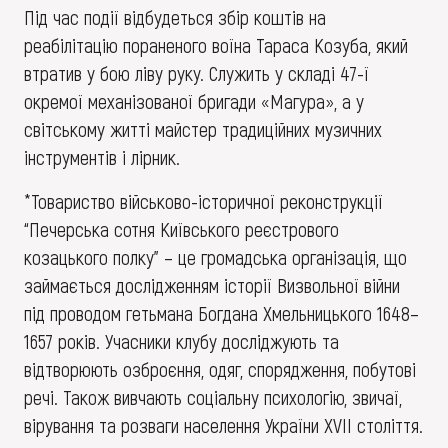
Під час події відбудеться збір коштів на
реабілітацію пораненого воїна Тараса Козуба, який
втратив у бою ліву руку. Служить у складі 47-ї
окремої механізованої бригади «Магура», а у
світському житті майстер традиційних музичних
інструментів і лірник.
*Товариство військово-історичної реконструкції
“Печерська сотня Київського реєстрового
козацького полку” – це громадська організація, що
займається дослідженням історії Визвольної війни
під проводом гетьмана Богдана Хмельницького 1648–
1657 років. Учасники клубу досліджують та
відтворюють озброєння, одяг, спорядження, побутові
речі. Також вивчають соціальну психологію, звичаї,
вірування та розваги населення України XVII століття.