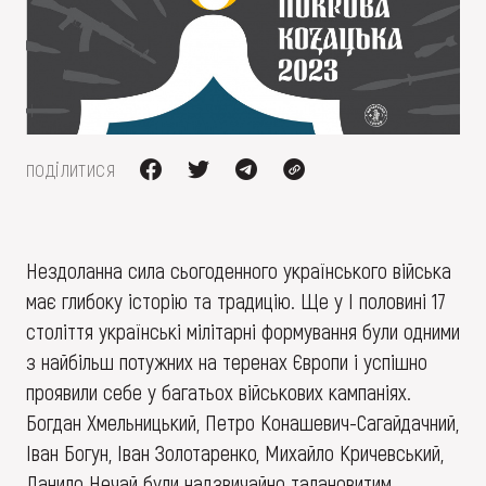
FAQ
ОНЛАЙН-КРАМНИЦЯ
ПІДТРИМАТИ
поділитися
Нездоланна сила сьогоденного українського війська
має глибоку історію та традицію. Ще у I половині 17
століття українські мілітарні формування були одними
з найбільш потужних на теренах Європи і успішно
проявили себе у багатьох військових кампаніях.
Богдан Хмельницький, Петро Конашевич-Сагайдачний,
Іван Богун, Іван Золотаренко, Михайло Кричевський,
Данило Нечай були надзвичайно талановитим