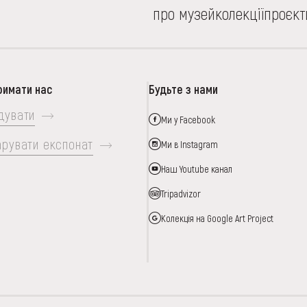
про музей
колекції
проєкт
римати нас
Будьте з нами
дувати
Ми у Facebook
арувати експонат
Ми в Instagram
Наш Youtube канал
Tripadvizor
Колекція на Google Art Project