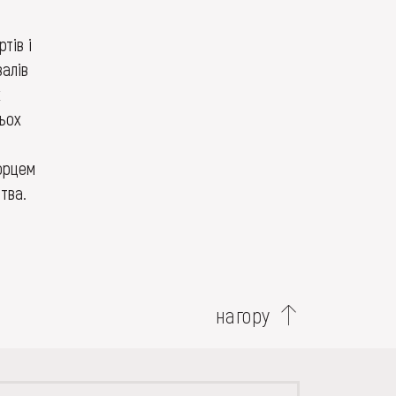
тів і
валів
х
рьох
орцем
тва.
нагору