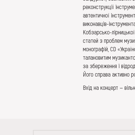
реконструкції інструме
автентичної інструмент
виконавців-інструмента
Кобзарсько-лірницької 
статей з проблем музич
монографій, CD «Україн
талановитим музиканто
за збереження і відрод
Його справа активно р
Вхід на концерт — віль