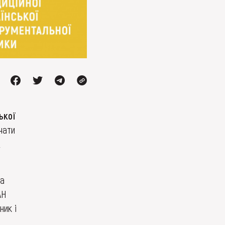
ької
чати
,
та
АН
ник і