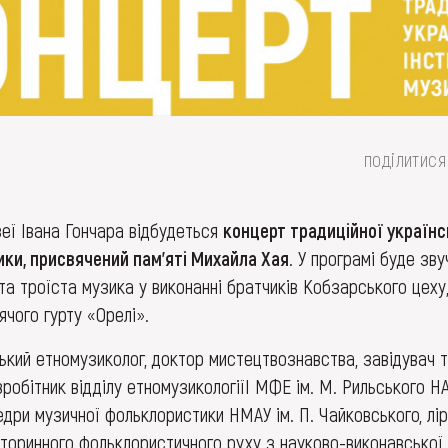
поділитися
зеї Івана Гончара відбудеться
концерт традиційної українс
ики, присвячений пам’яті Михайла Хая
. У програмі буде зву
та троїста музика у виконанні братчиків Кобзарського цеху
ячого гурту «Орелі».
ький етномузиколог, доктор мистецтвознавства, завідувач 
вробітник відділу етномузикологіїІ МФЕ ім. М. Рильського Н
дри музичної фольклористики НМАУ ім. П. Чайковського, лір
вторинного фольклористичного руху з науково-виконавської