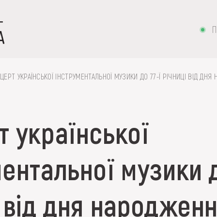
П
ЦЕРТ УКРАЇНСЬКОЇ ІНСТРУМЕНТАЛЬНОЇ МУЗИКИ ДО 77-Ї РІЧНИЦІ ВІД ДН
т української
 вишивка, скриня, ...
ентальної музики д
ІЇ
і від дня народжен