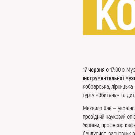
17 червня
о 17:00 в Му
інструментальної муз
кобзарська, лірницька 
гурту «Збитень» та дит
Михайло Хай — українс
провідний науковий спі
України, професор кафе
бандурист, засновник 