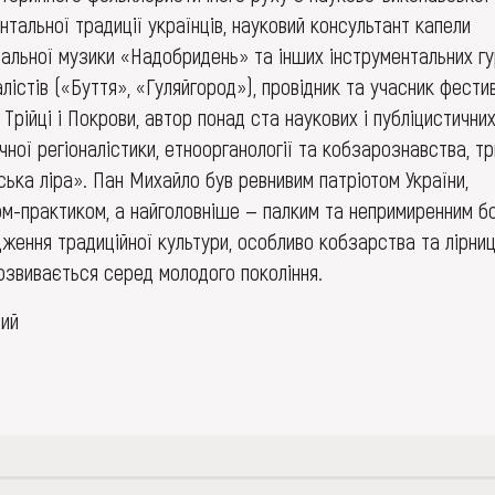
нтальної традиції українців, науковий консультант капели
альної музики «Надобридень» та інших інструментальних гур
лістів («Буття», «Гуляйгород»), провідник та учасник фести
Трійці і Покрови, автор понад ста наукових і публіцистични
ної регіоналістики, етноорганології та кобзарознавства, т
ська ліра». Пан Михайло був ревнивим патріотом України,
м-практиком, а найголовніше — палким та непримиренним б
ження традиційної культури, особливо кобзарства та лірниц
озвивається серед молодого покоління.
ний