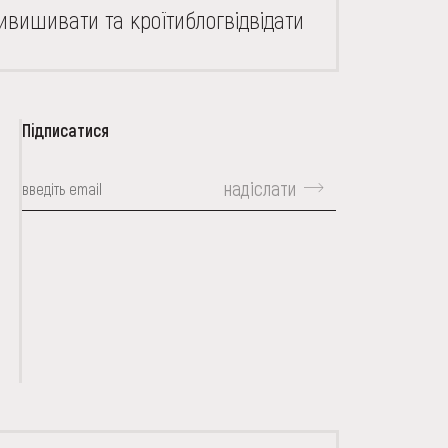
и
вишивати та кроїти
блог
відвідати
Підписатися
надіслати