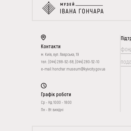
Підт
Контакти
фон
м. Київ, вул. Лаврська, 19
под
тел.:
(044) 288-92-68
,
(044) 280-52-10
e-mail:
honchar.museum@kyivcity.gov.ua
Графік роботи
Ср - Нд: 10:00 - 18:00
Пн - Вт: вихідні