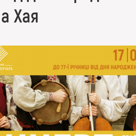
а Хая