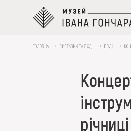
Перейти
до
основного
вмісту
ГОЛОВНА
ВИСТАВКИ ТА ПОДІЇ
ПОДІЇ
КОН
ПРО МУЗЕЙ
Концер
Наприклад, Козак Мамай, Гуцульщина,
КОЛЕКЦІЇ
інструм
ВИСТАВКИ ТА ПОД
річниц