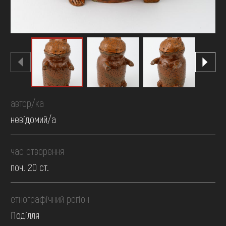
автор/ка
невідомий/а
час створення
поч. 20 ст.
етнографічний регіон
Поділля