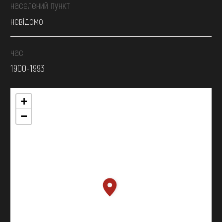
населений пункт
невідомо
час
1900-1993
+
−