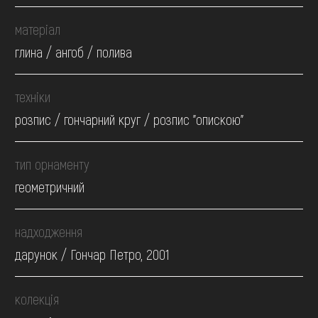
матеріал
глина / ангоб / полива
техніки
розпис / гончарний круг / розпис "опискою"
тип орнаменту
геометричний
надходження
дарунок / Гончар Петро, 2001
колекція