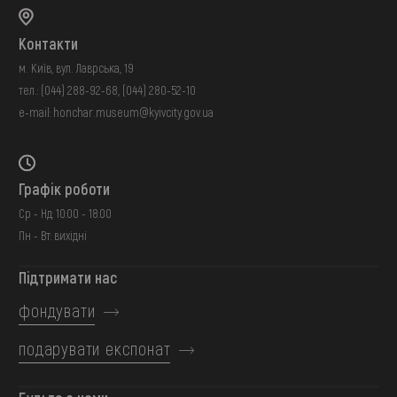
Контакти
м. Київ, вул. Лаврська, 19
тел.:
(044) 288-92-68
,
(044) 280-52-10
e-mail:
honchar.museum@kyivcity.gov.ua
Графік роботи
Ср - Нд: 10:00 - 18:00
Пн - Вт: вихідні
Підтримати нас
фондувати
подарувати експонат