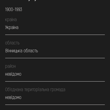
1900-1993
країна
Україна
область
Вінницька область
район
невідомо
Об’єднана територіальна громада
невідомо