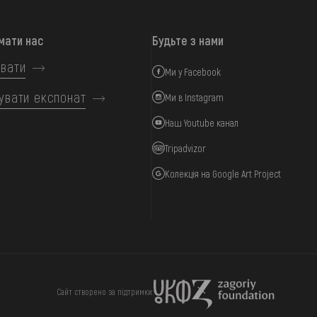
мати нас
Будьте з нами
вати
Ми у Facebook
увати експонат
Ми в Instagram
Наш Youtube канал
Tripadvizor
Колекція на Google Art Project
ИЦЯ
ПІДТРИМАТИ
Сайт створено за підтримки: