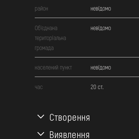
район
невідомо
Об’єднана
невідомо
територіальна
громада
населений пункт
невідомо
час
20 ст.
Створення
Виявлення