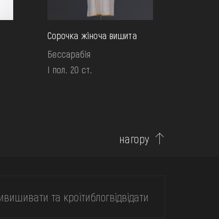
Сорочка жіноча вишита
Бессарабія
І пол. 20 ст.
нагору
и
вишивати та кроїти
блог
відвідати