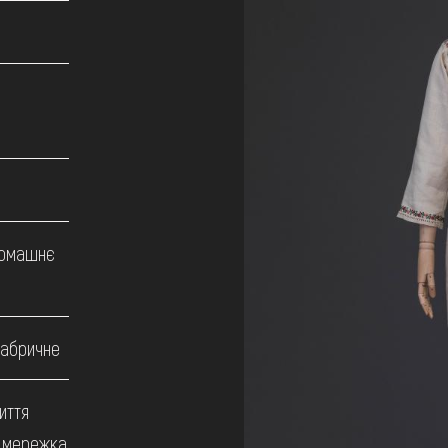
домашнє
фабричне
иття
/ мережка