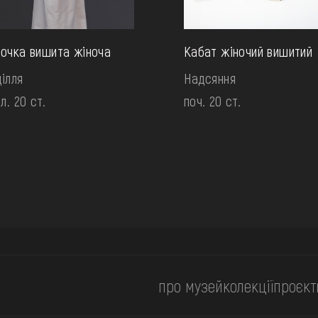
очка вишита жіноча
Кабат жіночий вишитий
ілля
Надсяння
ол. 20 ст.
поч. 20 ст.
про музей
колекції
проєкт