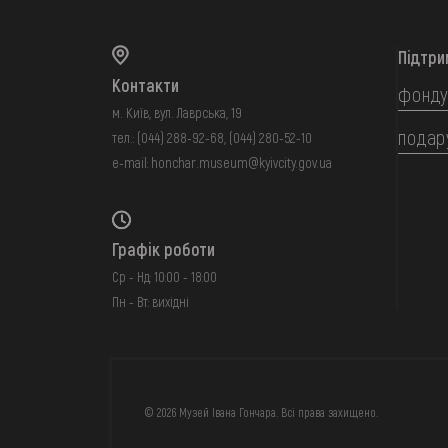
Підтри
Контакти
фонду
м. Київ, вул. Лаврська, 19
подар
тел.:
(044) 288-92-68
,
(044) 280-52-10
e-mail:
honchar.museum@kyivcity.gov.ua
Графік роботи
Ср - Нд: 10:00 - 18:00
Пн - Вт: вихідні
FAQ
ОНЛАЙН-КРАМН
© 2026 Музей Івана Гончара. Всі права захищено.