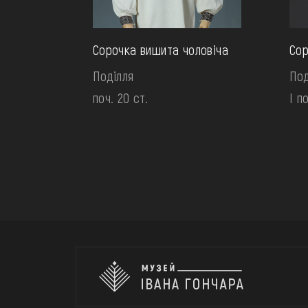
Сорочка вишита чоловіча
Сор
Поділля
Под
поч. 20 ст.
І п