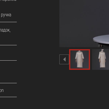
 ручна
падок,
on