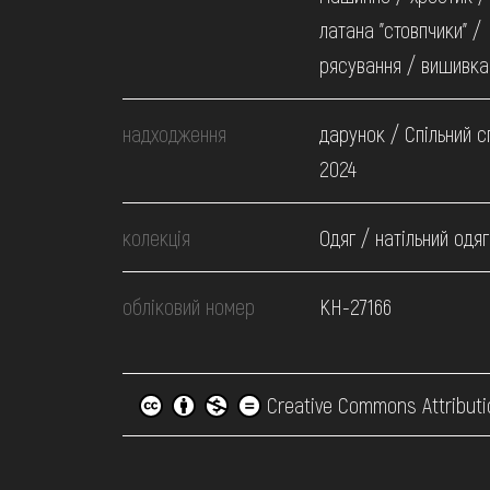
латана "стовпчики" /
рясування / вишивка
надходження
дарунок / Спільний с
2024
колекція
Одяг / натільний одяг
обліковий номер
КН-27166
Creative Commons Attributi