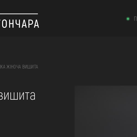
П
КА ЖІНОЧА ВИШИТА
 вишивка, скриня, ...
 вишита
ІЇ