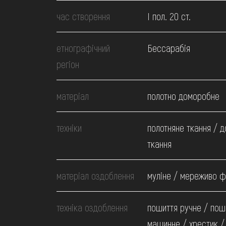
МЕДІА
час створення
І пол. 20 ст.
ВІДВІДАТИ
етнографічний
Бессарабія
регіон
НАВЧИТИСЯ
матеріал
полотно доморобне
ПОСЛУГИ
техніки
полотняне ткання / 
ткання
матеріал оздоблення
муліне / мереживо 
техніка оздоблення
пошиття ручне / пош
машинне / хрестик 