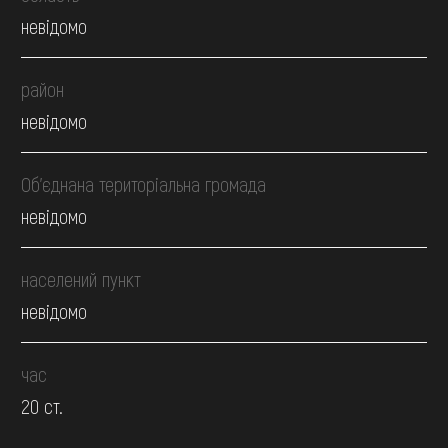
невідомо
район
невідомо
Об’єднана територіальна громада
невідомо
населений пункт
невідомо
час
20 ст.