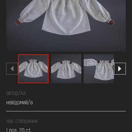
FAQ
ОНЛАЙН-КРАМНИЦЯ
ПІДТРИМАТИ
автор/ка
невідомий/а
час створення
І пол. 20 ст.