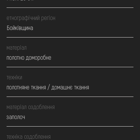
етнографічний регіон
Бойківщина
матеріал
полотно доморобне
техніки
полотняне ткання / домашнє ткання
матеріал оздоблення
заполоч
техніка оздоблення