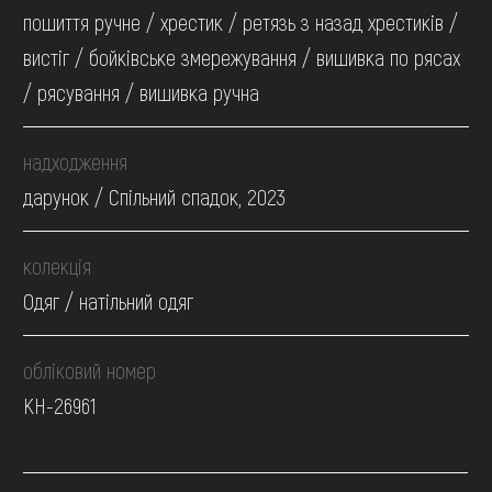
пошиття ручне / хрестик / ретязь з назад хрестиків /
вистіг / бойківське змережування / вишивка по рясах
/ рясування / вишивка ручна
надходження
дарунок / Спільний спадок, 2023
колекція
Одяг / натільний одяг
обліковий номер
КН-26961