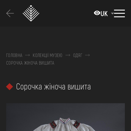
Перейти
до
UK
основного
вмісту
ПРО МУЗЕЙ
КОЛЕКЦІЇ
ГОЛОВНА
КОЛЕКЦІЇ МУЗЕЮ
ОДЯГ
СОРОЧКА ЖІНОЧА ВИШИТА
ВИСТАВКИ ТА ПОДІЇ
МЕДІА
Сорочка жіноча вишита
ВІДВІДАТИ
НАВЧИТИСЯ
ПОСЛУГИ