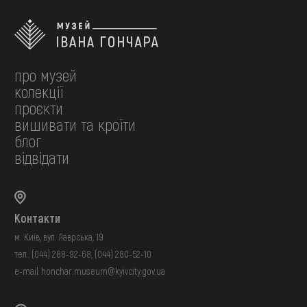
про музей
колекції
проєкти
вишивати та кроїти
блог
відвідати
Контакти
м. Київ, вул. Лаврська, 19
тел.:
(044) 288-92-68
,
(044) 280-52-10
e-mail:
honchar.museum@kyivcity.gov.ua