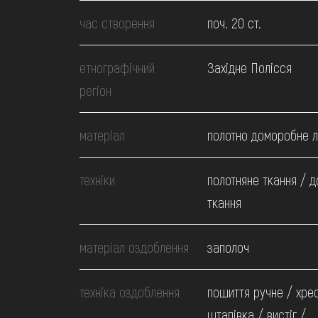
МЕДІА
час створення
поч. 20 ст.
ВІДВІДАТИ
етнографічний
Західне Полісся
регіон
НАВЧИТИСЯ
матеріал
полотно доморобне 
ПОСЛУГИ
техніки
полотняне ткання / 
ткання
матеріал оздоблення
заполоч
техніка оздоблення
пошиття ручне / хрес
штапівка / вистіг /