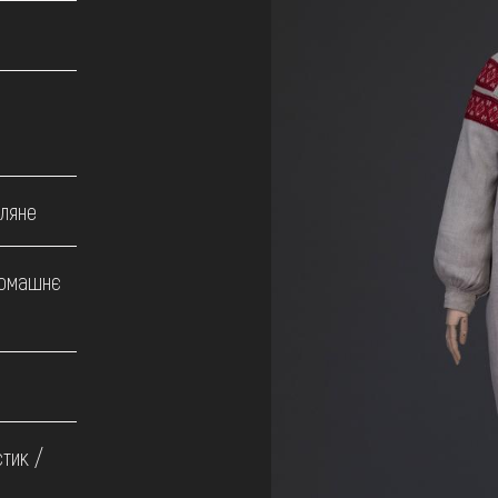
лляне
домашнє
тик /