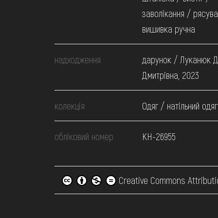
заволікання / рясува
вишивка ручна
надходження
дарунок / Луканюк 
Дмитрівна, 2023
колекція
Одяг / натільний одяг
обліковий номер
КН-26955
Creative Commons Attributi