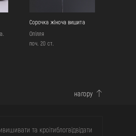
Сорочка жіноча вишита
а.
Опілля
поч. 20 ст.
нагору
и
вишивати та кроїти
блог
відвідати