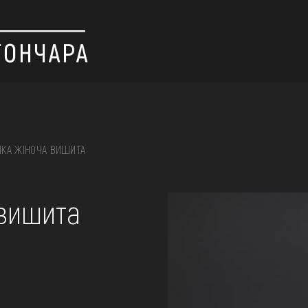
КА ЖІНОЧА ВИШИТА
 вишивка, скриня, ...
 вишита
ІЇ