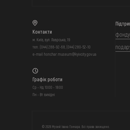
Підтри
Контакти
фонду
м. Київ, вул. Лаврська, 19
подар
тел.:
(044) 288-92-68
,
(044) 280-52-10
e-mail:
honchar.museum@kyivcity.gov.ua
Графік роботи
Ср - Нд: 10:00 - 18:00
Пн - Вт: вихідні
FAQ
ОНЛАЙН-КРАМН
© 2026 Музей Івана Гончара. Всі права захищено.