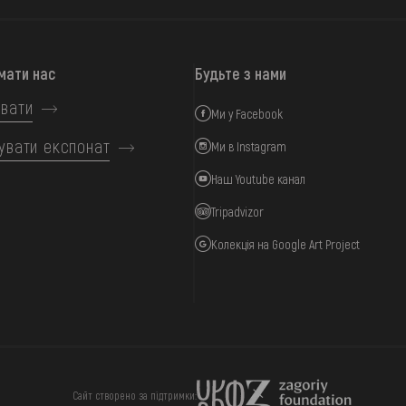
мати нас
Будьте з нами
вати
Ми у Facebook
увати експонат
Ми в Instagram
Наш Youtube канал
Tripadvizor
Колекція на Google Art Project
ИЦЯ
ПІДТРИМАТИ
Сайт створено за підтримки: