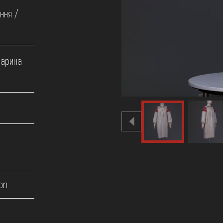
ння /
Дарина
on