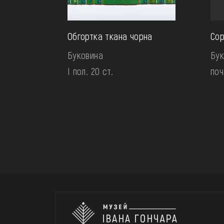
Обгортка ткана чорна
Сор
Буковина
Бук
І пол. 20 ст.
поч