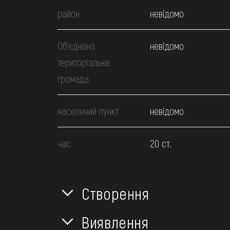
район
невідомо
Об’єднана
невідомо
територіальна
громада
населений пункт
невідомо
час
20 ст.
Створення
Виявлення