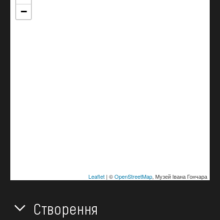
−
Leaflet
| ©
OpenStreetMap
, Музей Івана Гончара
Створення