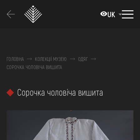
Перейти
до
UK
основного
вмісту
ПРО МУЗЕЙ
КОЛЕКЦІЇ
ГОЛОВНА
КОЛЕКЦІЇ МУЗЕЮ
ОДЯГ
СОРОЧКА ЧОЛОВІЧА ВИШИТА
ВИСТАВКИ ТА ПОДІЇ
МЕДІА
Сорочка чоловіча вишита
ВІДВІДАТИ
НАВЧИТИСЯ
ПОСЛУГИ