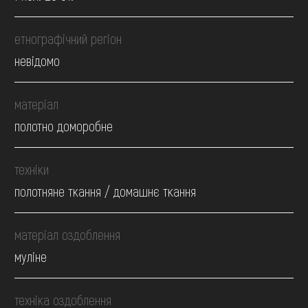
етнографічний регіон
невідомо
матеріал
полотно доморобне
техніки
полотняне ткання / домашнє ткання
матеріал оздоблення
муліне
техніка оздоблення