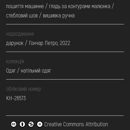
пошиття машинне / гладь за контурами малюнка /
стебловий шов / вишивка ручна
надходження
дарунок / Гончар Петро, 2022
колекція
Одяг / натільний одяг
обліковий номер
КН-26573
Creative Commons Attribution