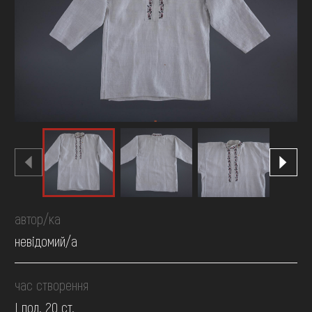
FAQ
ОНЛАЙН-КРАМНИЦЯ
ПІДТРИМАТИ
автор/ка
невідомий/а
час створення
І пол. 20 ст.