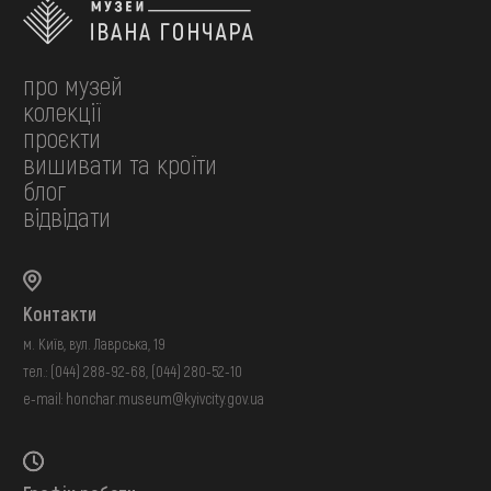
про музей
колекції
проєкти
вишивати та кроїти
блог
відвідати
Контакти
м. Київ, вул. Лаврська, 19
тел.:
(044) 288-92-68
,
(044) 280-52-10
e-mail:
honchar.museum@kyivcity.gov.ua