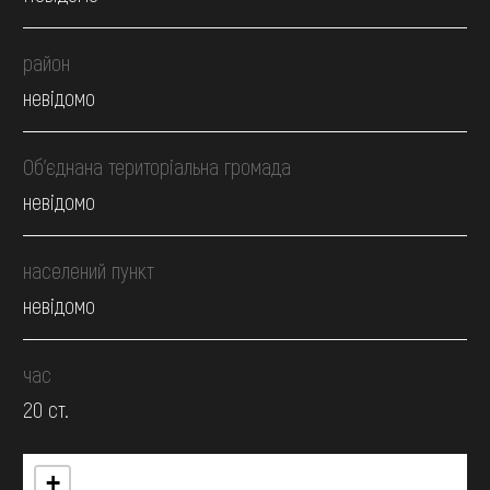
район
невідомо
Об’єднана територіальна громада
невідомо
населений пункт
невідомо
час
20 ст.
+