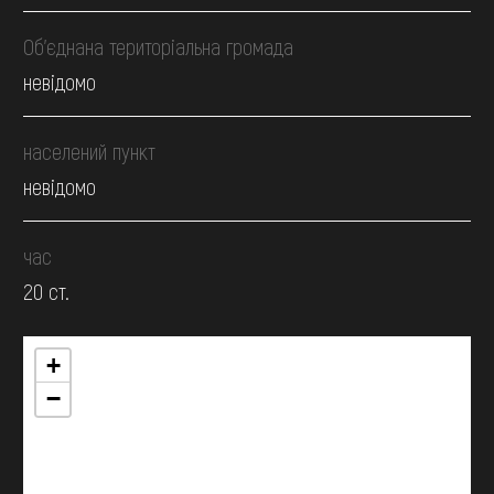
Об’єднана територіальна громада
невідомо
населений пункт
невідомо
час
20 ст.
+
−