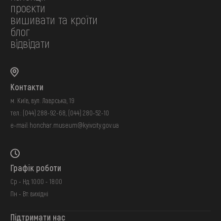
проєкти
вишивати та кроїти
блог
відвідати
Контакти
м. Київ, вул. Лаврська, 19
тел.:
(044) 288-92-68
,
(044) 280-52-10
e-mail:
honchar.museum@kyivcity.gov.ua
Графік роботи
Ср - Нд: 10:00 - 18:00
Пн - Вт: вихідні
Підтримати нас