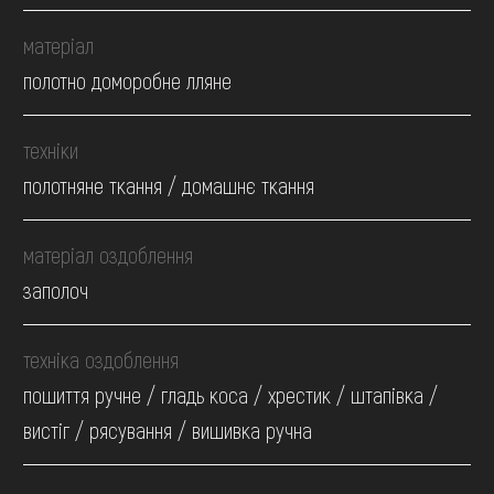
матеріал
полотно доморобне лляне
техніки
полотняне ткання / домашнє ткання
матеріал оздоблення
заполоч
техніка оздоблення
пошиття ручне / гладь коса / хрестик / штапівка /
вистіг / рясування / вишивка ручна