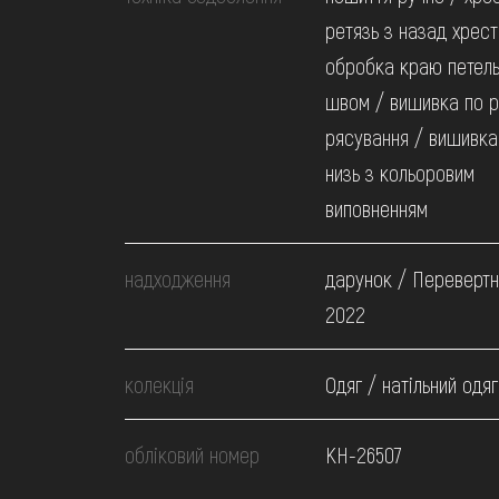
ретязь з назад хрест
обробка краю петел
швом / вишивка по р
рясування / вишивка
низь з кольоровим
виповненням
надходження
дарунок / Перевертн
2022
колекція
Одяг / натільний одяг
обліковий номер
КН-26507