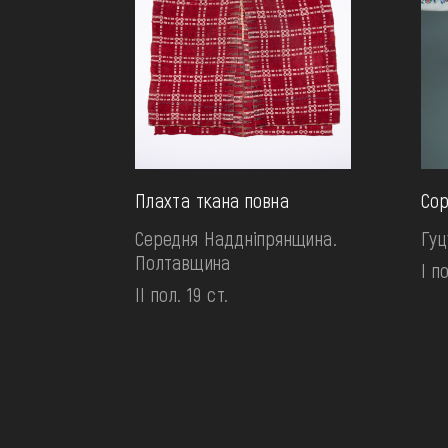
Плахта ткана повна
Сор
Середня Наддніпрянщина.
Гу
Полтавщина
І п
II пол. 19 ст.