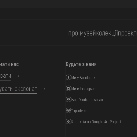
про музей
колекції
проєкт
мати нас
Будьте з нами
вати
Ми у Facebook
увати експонат
Ми в Instagram
Наш Youtube канал
Tripadvizor
Колекція на Google Art Project