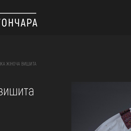
КА ЖІНОЧА ВИШИТА
 вишивка, скриня, ...
 вишита
ІЇ