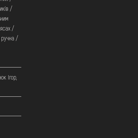
иків /
ьним
ясах /
 ручна /
юк Ігор,