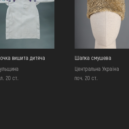
очка вишита дитяча
Шапка смушева
цульщина
Центральна Україна
ол. 20 ст.
поч. 20 ст.