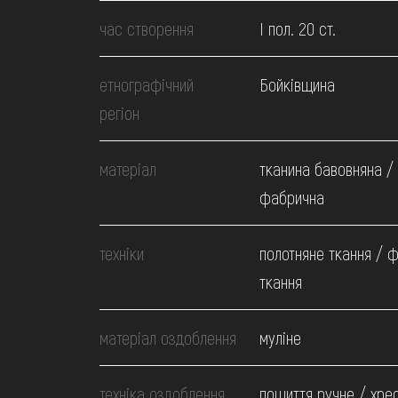
МЕДІА
час створення
І пол. 20 ст.
ВІДВІДАТИ
етнографічний
Бойківщина
регіон
НАВЧИТИСЯ
матеріал
тканина бавовняна /
ПОСЛУГИ
фабрична
техніки
полотняне ткання / 
ткання
матеріал оздоблення
муліне
техніка оздоблення
пошиття ручне / хрес