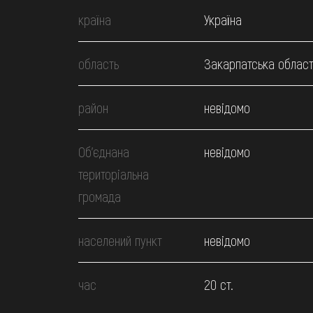
країна
Україна
область
Закарпатська област
район
невідомо
Об’єднана
невідомо
територіальна
громада
населений пункт
невідомо
час
20 ст.