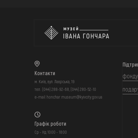
Підтри
Контакти
фонду
м. Київ, вул. Лаврська, 19
подар
тел.:
(044) 288-92-68
,
(044) 280-52-10
e-mail:
honchar.museum@kyivcity.gov.ua
Графік роботи
Ср - Нд: 10:00 - 18:00