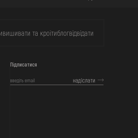
и
вишивати та кроїти
блог
відвідати
Підписатися
надіслати