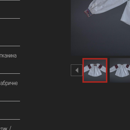
 тканина
фабричне
тик /