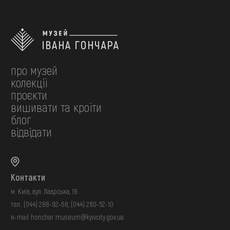
про музей
колекції
проєкти
вишивати та кроїти
блог
відвідати
Контакти
м. Київ, вул. Лаврська, 19
тел.:
(044) 288-92-68
,
(044) 280-52-10
e-mail:
honchar.museum@kyivcity.gov.ua