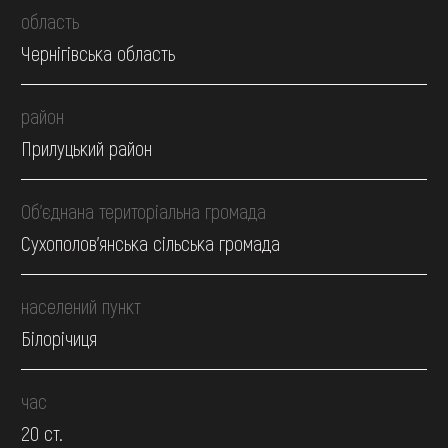
область
Чернігівська область
район
Прилуцький район
Об’єднана територіальна громада
Сухополов'янська сільська громада
населений пункт
Білорічиця
час
20 ст.