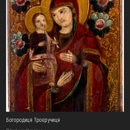
Богородиця Троєручиця