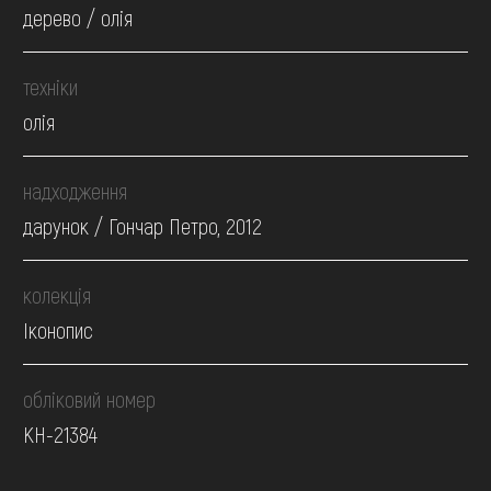
дерево / олія
техніки
олія
надходження
дарунок / Гончар Петро, 2012
колекція
Іконопис
обліковий номер
КН-21384