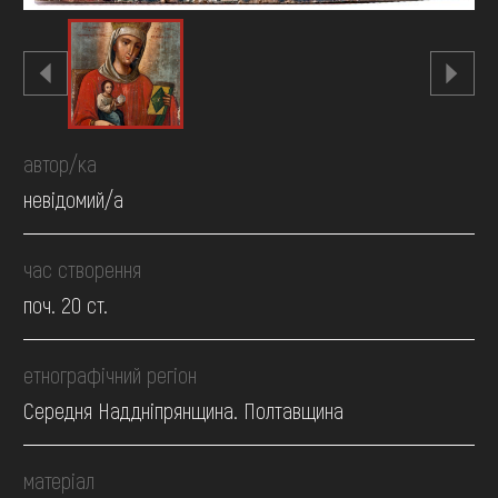
автор/ка
невідомий/а
час створення
поч. 20 ст.
етнографічний регіон
Середня Наддніпрянщина. Полтавщина
матеріал