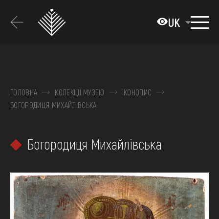
Перейти
до
UK
основного
вмісту
ПРО МУЗЕЙ
КОЛЕКЦІЇ
ГОЛОВНА
КОЛЕКЦІЇ МУЗЕЮ
ІКОНОПИС
БОГОРОДИЦЯ МИХАЙЛІВСЬКА
ВИСТАВКИ ТА ПОДІЇ
МЕДІА
Богородиця Михайлівська
ВІДВІДАТИ
НАВЧИТИСЯ
ПОСЛУГИ