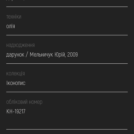
техніки
олія
надходження
дарунок / Мельничук Юрій, 2009
колекція
Іконопис
обліковий номер
КН-19217