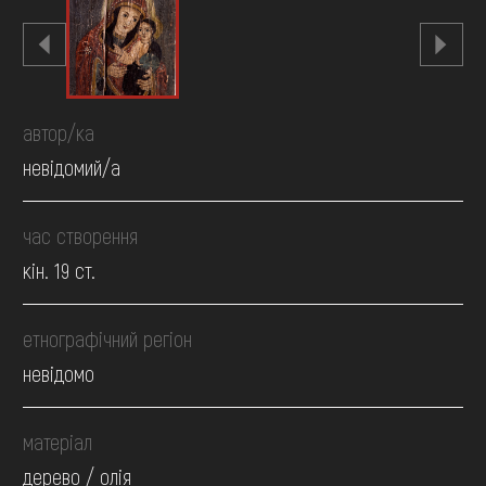
автор/ка
невідомий/а
час створення
кін. 19 ст.
етнографічний регіон
невідомо
матеріал
дерево / олія