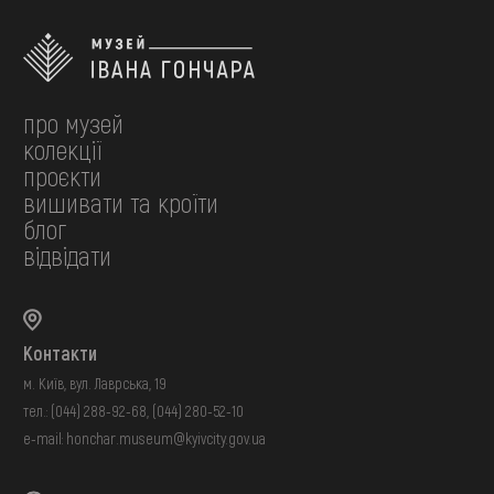
про музей
колекції
проєкти
вишивати та кроїти
блог
відвідати
Контакти
м. Київ, вул. Лаврська, 19
тел.:
(044) 288-92-68
,
(044) 280-52-10
e-mail:
honchar.museum@kyivcity.gov.ua