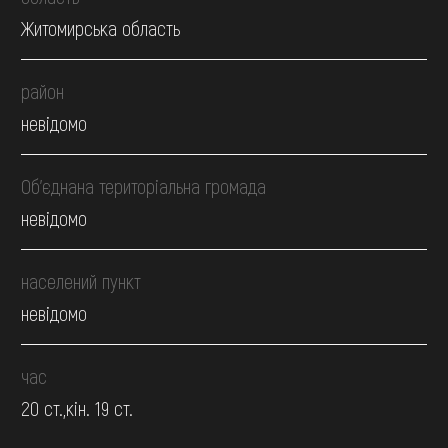
Житомирська область
район
невідомо
Об’єднана територіальна громада
невідомо
населений пункт
невідомо
час
20 ст.,кін. 19 ст.