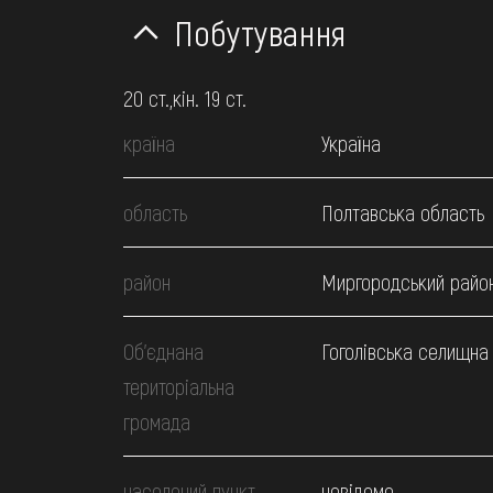
Побутування
20 ст.,кін. 19 ст.
країна
Україна
область
Полтавська область
район
Миргородський райо
Об’єднана
Гоголівська селищна
територіальна
громада
населений пункт
невідомо