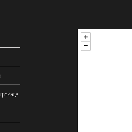
+
−
н
 громада