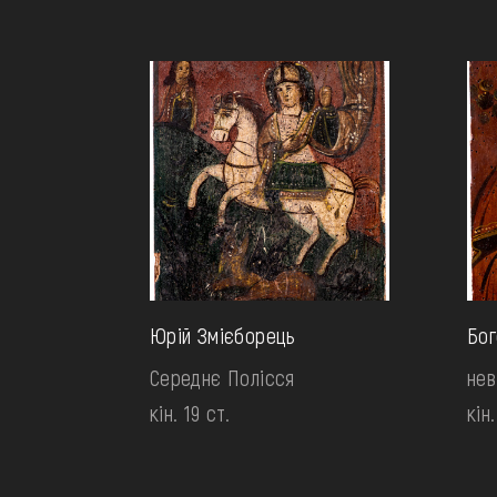
Юрій Змієборець
Бог
Середнє Полісся
нев
кін. 19 ст.
кін