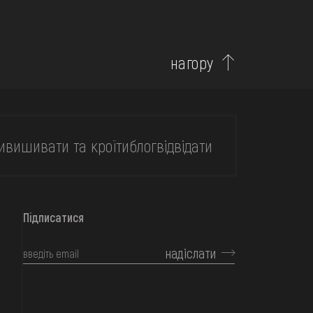
нагору
и
вишивати та кроїти
блог
відвідати
Підписатися
надіслати