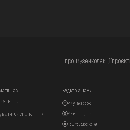
про музей
колекції
проєкт
мати нас
Будьте з нами
вати
Ми у Facebook
увати експонат
Ми в Instagram
Наш Youtube канал