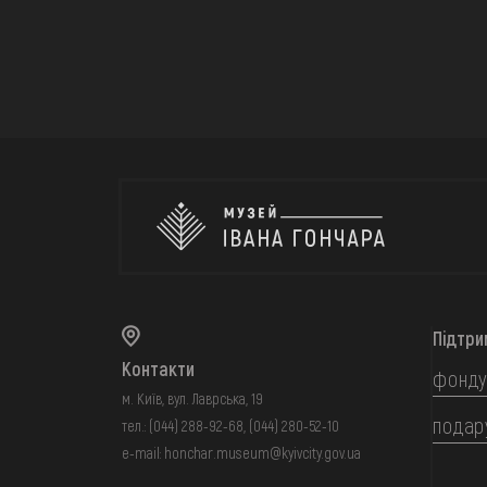
Підтри
Контакти
фонду
м. Київ, вул. Лаврська, 19
подар
тел.:
(044) 288-92-68
,
(044) 280-52-10
e-mail:
honchar.museum@kyivcity.gov.ua