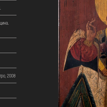
.
щина.
тро, 2008