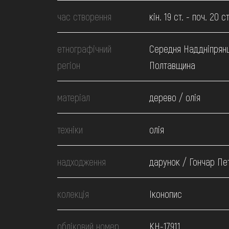
МЕДІА
час створення
кін. 19 ст. - поч. 20 ст
ВІДВІДАТИ
етнографічний
Середня Наддніпрян
регіон
Полтавщина
НАВЧИТИСЯ
матеріал
дерево / олія
ПОСЛУГИ
техніки
олія
надходження
дарунок / Гончар Пе
колекція
Іконопис
обліковий номер
КН-17911