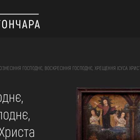
ОЗНЕСІННЯ ГОСПОДНЄ, ВОСКРЕСІННЯ ГОСПОДНЄ, ХРЕЩЕННЯ ІСУСА ХРИС
 вишивка, скриня, ...
однє,
поднє,
ІЇ
Христа