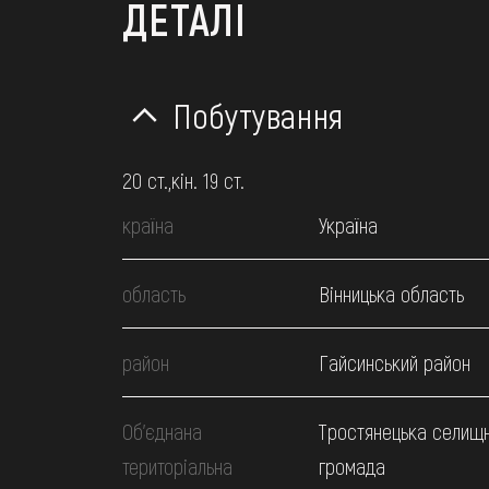
ДЕТАЛІ
Побутування
20 ст.,кін. 19 ст.
країна
Україна
область
Вінницька область
район
Гайсинський район
Об’єднана
Тростянецька селищ
територіальна
громада