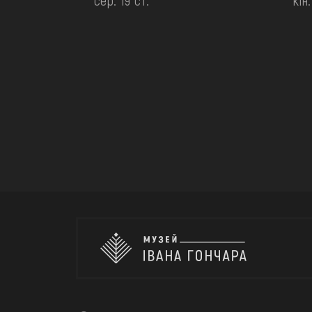
сер. 19 ст.
кін.