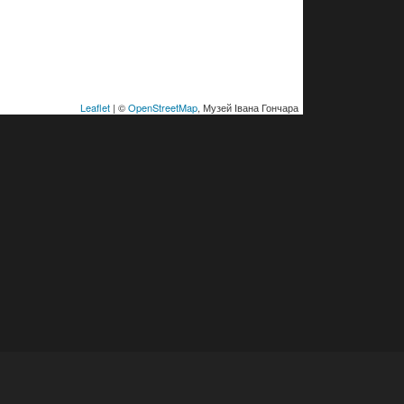
Leaflet
| ©
OpenStreetMap
, Музей Івана Гончара