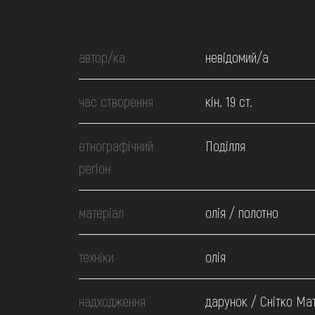
МЕДІА
ВІДВІДАТИ
автор/ка
невідомий/а
час створення
кін. 19 ст.
НАВЧИТИСЯ
етнографічний
Поділля
ПОСЛУГИ
регіон
матеріал
олія / полотно
техніки
олія
надходження
дарунок / Снітко Мат