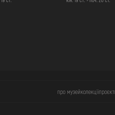
 19 ст.
кін. 19 ст. - поч. 20 ст.
про музей
колекції
проєкт