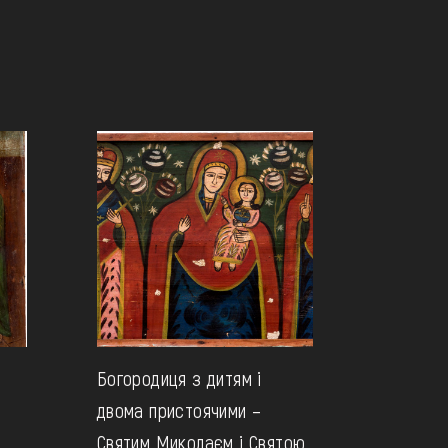
Богородиця з дитям і
двома пристоячими –
Святим Миколаєм і Святою