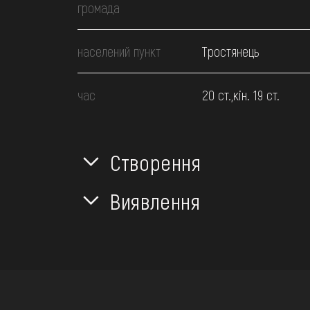
громада
населений пункт
Тростянець
час
20 ст.,кін. 19 ст.
Створення
Виявлення