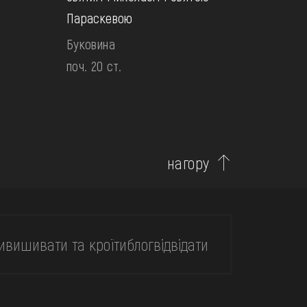
Параскевою
Буковина
поч. 20 ст.
нагору
и
вишивати та кроїти
блог
відвідати