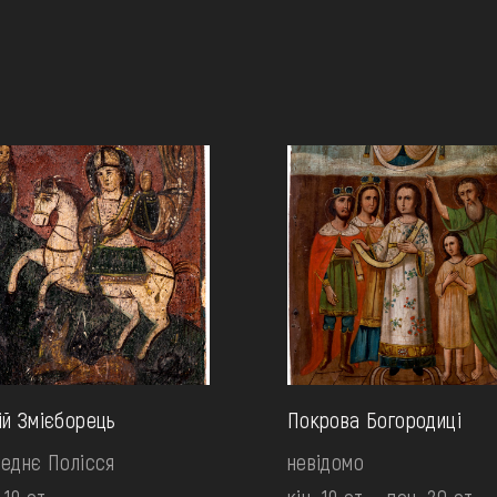
й Змієборець
Покрова Богородиці
еднє Полісся
невідомо