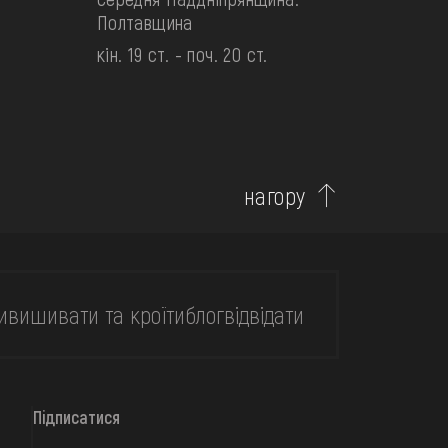
Полтавщина
кін. 19 ст. - поч. 20 ст.
нагору
и
вишивати та кроїти
блог
відвідати
Підписатися