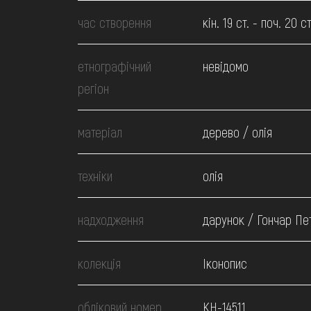
МЕДІА
час створення
кін. 19 ст. - поч. 20 ст
ВІДВІДАТИ
етнографічний
невідомо
регіон
НАВЧИТИСЯ
матеріал
дерево / олія
ПОСЛУГИ
техніки
олія
надходження
дарунок / Гончар Пе
колекція
Іконопис
обліковий номер
КН-14511