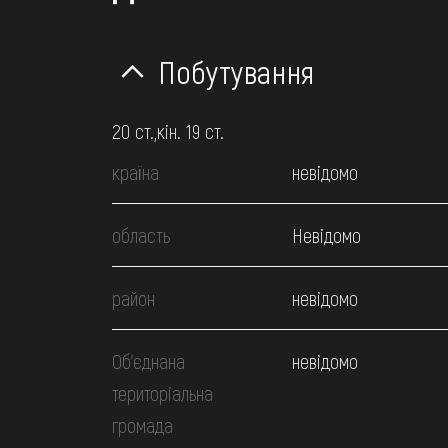
Побутування
20 ст.,кін. 19 ст.
країна
невідомо
область
Невідомо
район
невідомо
Об’єднана
невідомо
територіальна
громада