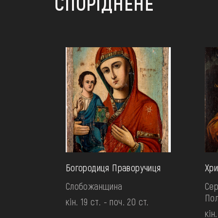
СПОРІДНЕНЕ
Богородиця Праворучиця
Хр
Слобожанщина
Сер
По
кін. 19 ст. - поч. 20 ст.
кін.