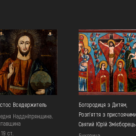
истос Вседержитель
Богородиця з Дитям,
Розп’яття з пристоячими
едня Наддніпрянщина.
лтавщина
Святий Юрій Змієборець
 19 ст.
Буковина