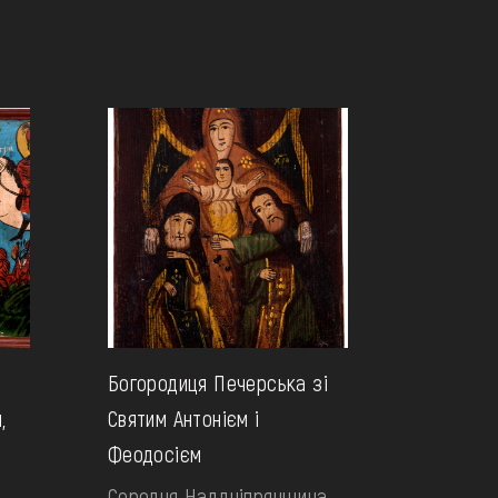
Богородиця Печерська зі
,
Святим Антонієм і
Феодосієм
Середня Наддніпрянщина.