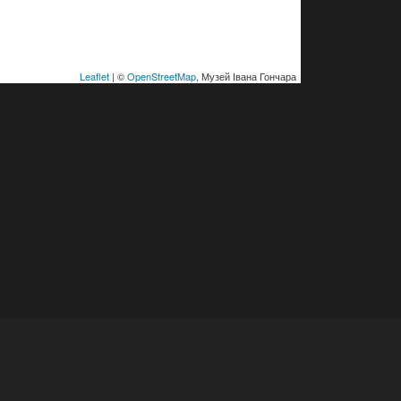
Leaflet
| ©
OpenStreetMap
, Музей Івана Гончара