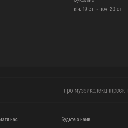
кін. 19 ст. - поч. 20 ст.
про музей
колекції
проєкт
мати нас
Будьте з нами