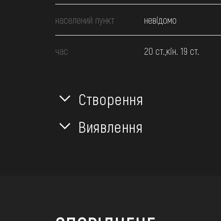
населений пункт
невідомо
час
20 ст.,кін. 19 ст.
Створення
Виявлення