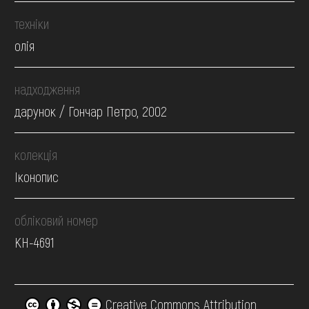
техніки
олія
надходження
дарунок / Гончар Петро, 2002
колекція
Іконопис
обліковий номер
КН-4691
Creative Commons Attribution