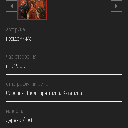
автор/ка
невідомий/а
час створення
кін. 19 ст.
етнографічний регіон
Середня Наддніпрянщина. Київщина
матеріал
дерево / олія