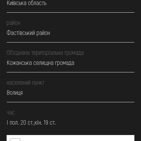
Київська область
район
Фастівський район
Об’єднана територіальна громада
Кожанська селищна громада
населений пункт
Волиця
час
І пол. 20 ст.,кін. 19 ст.