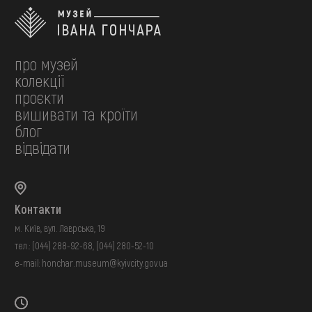
про музей
колекції
проєкти
вишивати та кроїти
блог
відвідати
Контакти
м. Київ, вул. Лаврська, 19
тел.:
(044) 288-92-68
,
(044) 280-52-10
e-mail:
honchar.museum@kyivcity.gov.ua