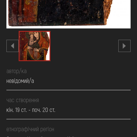
автор/ка
невідомий/а
час створення
кін. 19 ст. - поч. 20 ст.
етнографічний регіон