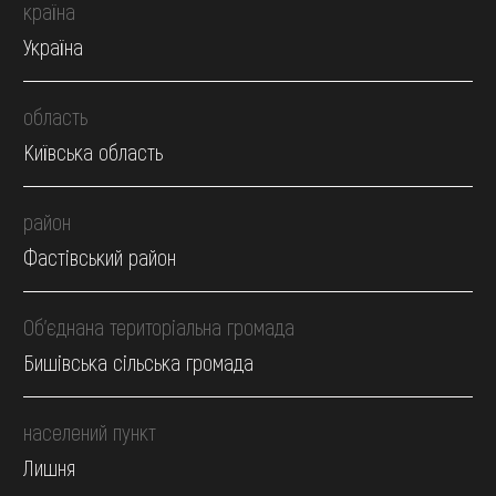
країна
Україна
область
Київська область
район
Фастівський район
Об’єднана територіальна громада
Бишівська сільська громада
населений пункт
Лишня