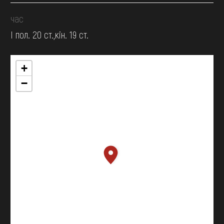
час
І пол. 20 ст.,кін. 19 ст.
+
−