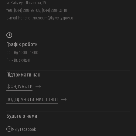
м. Київ, вул. Лаврська, 19
тел.:
(044) 288-92-68
,
(044) 280-52-10
e-mail:
honchar.museum@kyivcity.gov.ua
Графік роботи
Ср - Нд: 10:00 - 18:00
Пн - Вт: вихідні
Підтримати нас
фондувати
подарувати експонат
Будьте з нами
Ми у Facebook