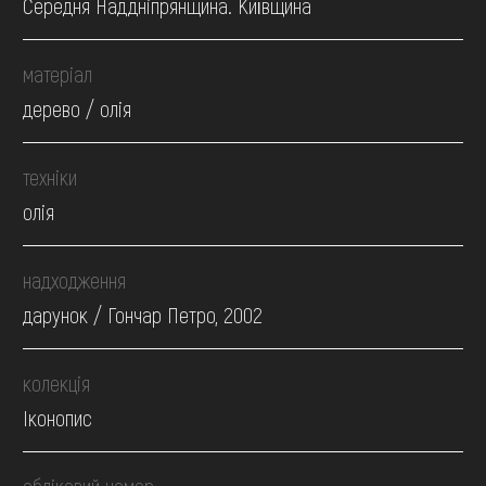
Середня Наддніпрянщина. Київщина
матеріал
дерево / олія
техніки
олія
надходження
дарунок / Гончар Петро, 2002
колекція
Іконопис