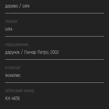
дерево / олія
техніки
олія
надходження
дарунок / Гончар Петро, 2002
колекція
Іконопис
обліковий номер
КН-4636