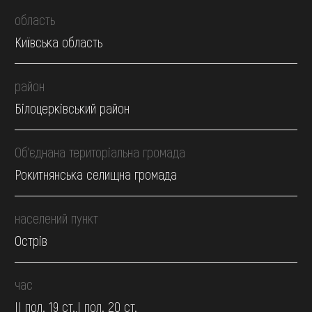
область
Київська область
район
Білоцерківський район
Об’єднана територіальна громада
Рокитнянська селищна громада
населений пункт
Острів
час
II пол. 19 ст.,І пол. 20 ст.