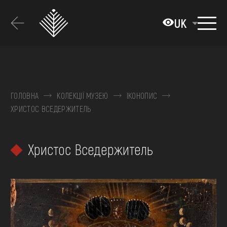
Перейти
до
UK
основного
вмісту
ПРО МУЗЕЙ
КОЛЕКЦІЇ
ГОЛОВНА
КОЛЕКЦІЇ МУЗЕЮ
ІКОНОПИС
ХРИСТОС ВСЕДЕРЖИТЕЛЬ
ВИСТАВКИ ТА ПОДІЇ
МЕДІА
Христос Вседержитель
ВІДВІДАТИ
НАВЧИТИСЯ
ПОСЛУГИ