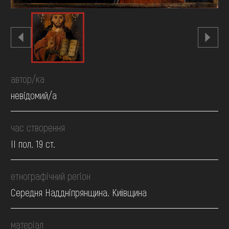
автор/ка
невідомий/а
час створення
II пол. 19 ст.
етнографічний регіон
Середня Наддніпрянщина. Київщина
матеріал