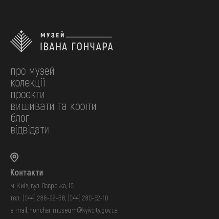
про музей
колекції
проєкти
вишивати та кроїти
блог
відвідати
Контакти
м. Київ, вул. Лаврська, 19
тел.:
(044) 288-92-68
,
(044) 280-52-10
e-mail:
honchar.museum@kyivcity.gov.ua