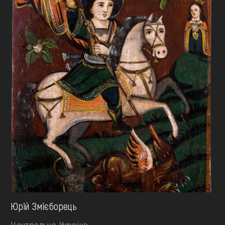
Юрій Змієборець
Центральна Україна