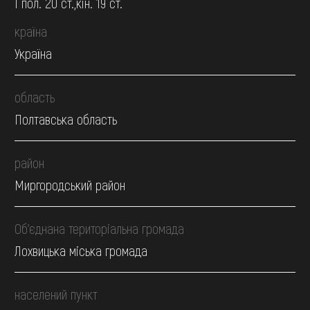
І пол. 20 ст.,кін. 19 ст.
країна
Україна
область
Полтавська область
район
Миргородський район
Об’єднана територіальна громада
Лохвицька міська громада
населений пункт