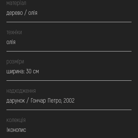
матеріал
дерево / олія
техніки
олія
розміри
ширина: 30 см
надходження
дарунок / Гончар Петро, 2002
колекція
Іконопис