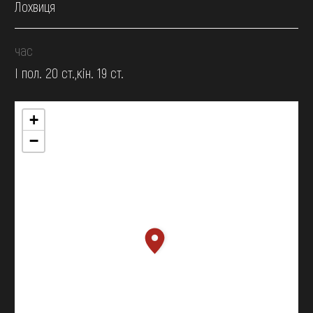
Лохвиця
час
І пол. 20 ст.,кін. 19 ст.
+
−