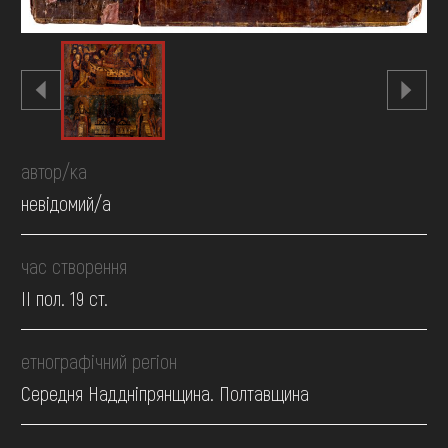
автор/ка
невідомий/а
час створення
II пол. 19 ст.
етнографічний регіон
Середня Наддніпрянщина. Полтавщина