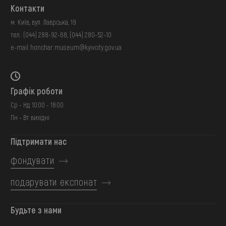
Контакти
м. Київ, вул. Лаврська, 19
тел.:
(044) 288-92-68
,
(044) 280-52-10
e-mail:
honchar.museum@kyivcity.gov.ua
Графік роботи
Ср - Нд: 10:00 - 18:00
Пн - Вт: вихідні
Підтримати нас
фондувати
подарувати експонат
Будьте з нами