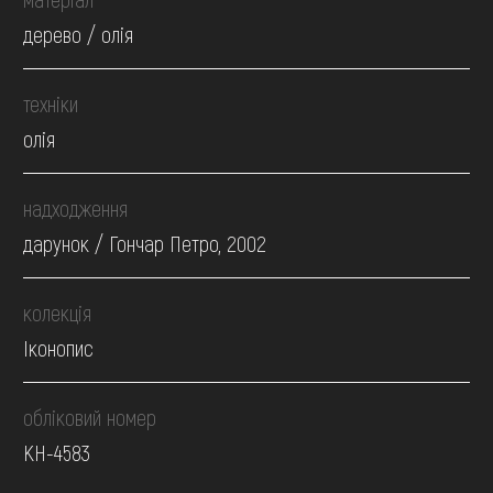
дерево / олія
техніки
олія
надходження
дарунок / Гончар Петро, 2002
колекція
Іконопис
обліковий номер
КН-4583