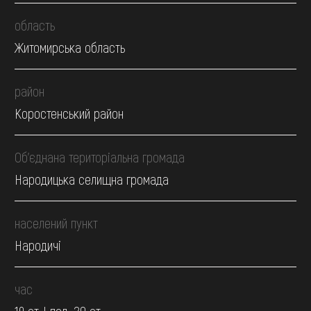
область
Житомирська область
район
Коростенський район
Об’єднана територіальна громада
Народицька селищна громада
населений пункт
Народичі
час
19 ст.,І пол. 20 ст.