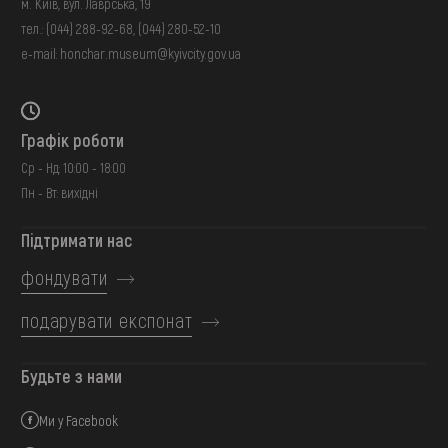
м. Київ, вул. Лаврська, 19
тел.:
(044) 288-92-68
,
(044) 280-52-10
e-mail:
honchar.museum@kyivcity.gov.ua
Графік роботи
Ср - Нд: 10:00 - 18:00
Пн - Вт: вихідні
Підтримати нас
фондувати
подарувати експонат
Будьте з нами
Ми у Facebook