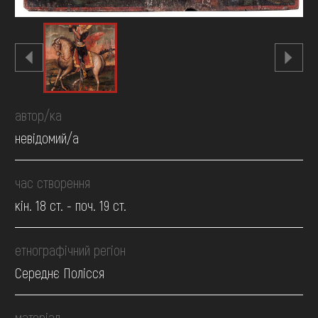
автор/ка
невідомий/а
час створення
кін. 18 ст. - поч. 19 ст.
етнографічний регіон
Середнє Полісся
матеріал