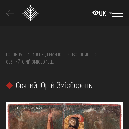
Перейти
до
UK
основного
вмісту
ПРО МУЗЕЙ
КОЛЕКЦІЇ
ГОЛОВНА
КОЛЕКЦІЇ МУЗЕЮ
ІКОНОПИС
СВЯТИЙ ЮРІЙ ЗМІЄБОРЕЦЬ
ВИСТАВКИ ТА ПОДІЇ
МЕДІА
Святий Юрій Змієборець
ВІДВІДАТИ
НАВЧИТИСЯ
ПОСЛУГИ