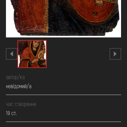
автор/ка
невідомий/а
час створення
19 ст.