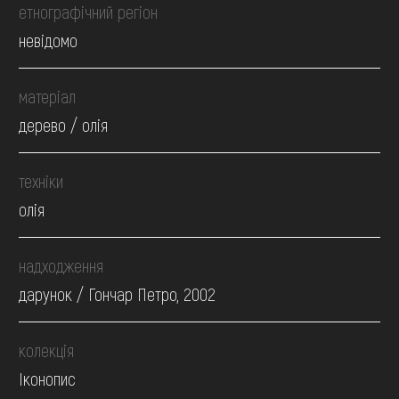
етнографічний регіон
невідомо
матеріал
дерево / олія
техніки
олія
надходження
дарунок / Гончар Петро, 2002
колекція
Іконопис