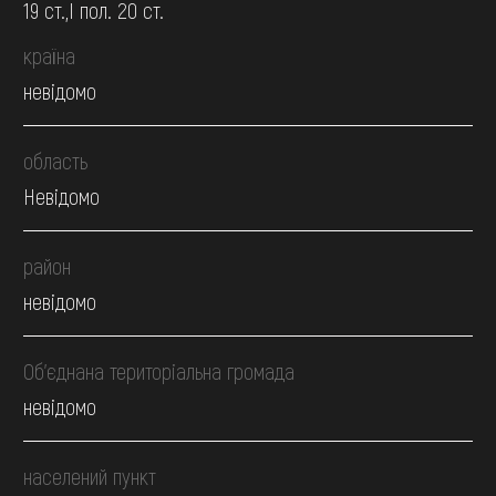
19 ст.,І пол. 20 ст.
країна
невідомо
область
Невідомо
район
невідомо
Об’єднана територіальна громада
невідомо
населений пункт