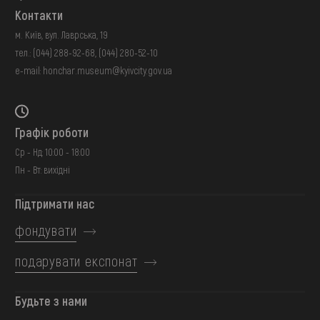
Контакти
м. Київ, вул. Лаврська, 19
тел.:
(044) 288-92-68
,
(044) 280-52-10
e-mail:
honchar.museum@kyivcity.gov.ua
Графік роботи
Ср - Нд: 10:00 - 18:00
Пн - Вт: вихідні
Підтримати нас
фондувати
подарувати експонат
Будьте з нами