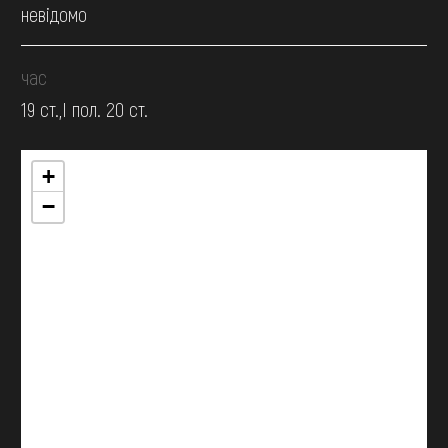
невідомо
час
19 ст.,І пол. 20 ст.
+
−