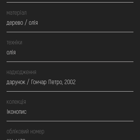
матеріал
дерево / олія
техніки
олія
надходження
дарунок / Гончар Петро, 2002
колекція
Іконопис
обліковий номер