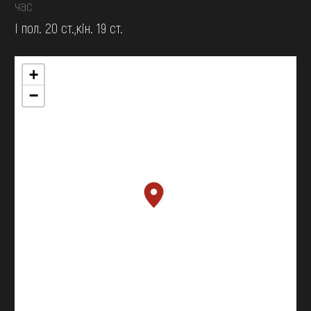
час
І пол. 20 ст.,кін. 19 ст.
+
−