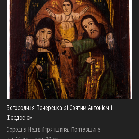
Богородиця Печерська зі Святим Антонієм і
Феодосієм
Середня Наддніпрянщина. Полтавщина
кін. 19 ст. - поч. 20 ст.