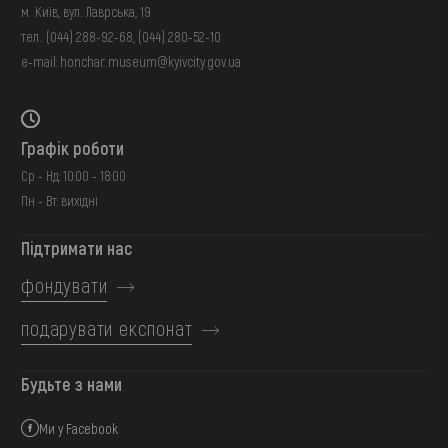
м. Київ, вул. Лаврська, 19
тел.:
(044) 288-92-68
,
(044) 280-52-10
e-mail:
honchar.museum@kyivcity.gov.ua
Графік роботи
Ср - Нд: 10:00 - 18:00
Пн - Вт: вихідні
Підтримати нас
фондувати
подарувати експонат
Будьте з нами
Ми у Facebook