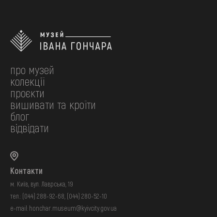
про музей
колекції
проєкти
вишивати та кроїти
блог
відвідати
Контакти
м. Київ, вул. Лаврська, 19
тел.:
(044) 288-92-68
,
(044) 280-52-10
e-mail:
honchar.museum@kyivcity.gov.ua