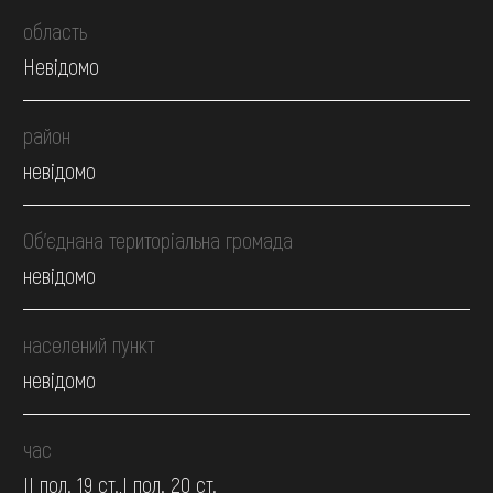
область
Невідомо
район
невідомо
Об’єднана територіальна громада
невідомо
населений пункт
невідомо
час
II пол. 19 ст.,І пол. 20 ст.