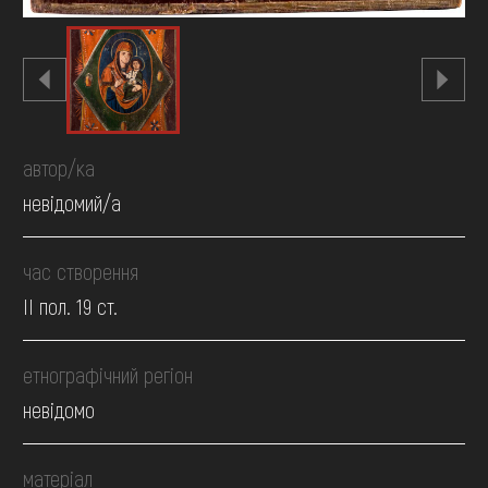
автор/ка
невідомий/а
час створення
II пол. 19 ст.
етнографічний регіон
невідомо
матеріал