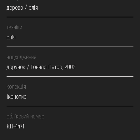
дерево / олія
техніки
олія
надходження
дарунок / Гончар Петро, 2002
колекція
Іконопис
обліковий номер
КН-4471