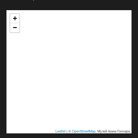
+
−
Leaflet
| ©
OpenStreetMap
, Музей Івана Гончара