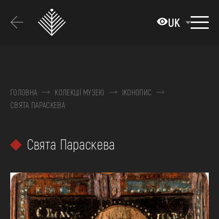
Перейти
до
UK
основного
вмісту
ПРО МУЗЕЙ
КОЛЕКЦІЇ
ГОЛОВНА
КОЛЕКЦІЇ МУЗЕЮ
ІКОНОПИС
СВЯТА ПАРАСКЕВА
ВИСТАВКИ ТА ПОДІЇ
МЕДІА
Свята Параскева
ВІДВІДАТИ
НАВЧИТИСЯ
ПОСЛУГИ