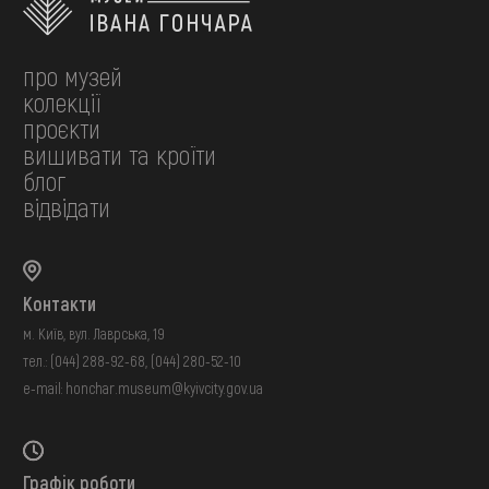
про музей
колекції
проєкти
вишивати та кроїти
блог
відвідати
Контакти
м. Київ, вул. Лаврська, 19
тел.:
(044) 288-92-68
,
(044) 280-52-10
e-mail:
honchar.museum@kyivcity.gov.ua
Графік роботи