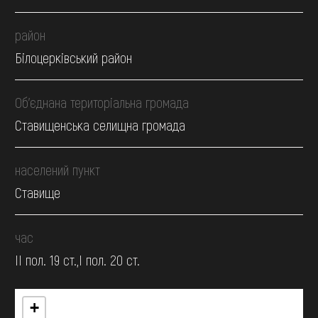
район
Білоцерківський район
Об’єднана територіальна громада
Ставищенська селищна громада
населений пункт
Ставище
час
II пол. 19 ст.,І пол. 20 ст.
+