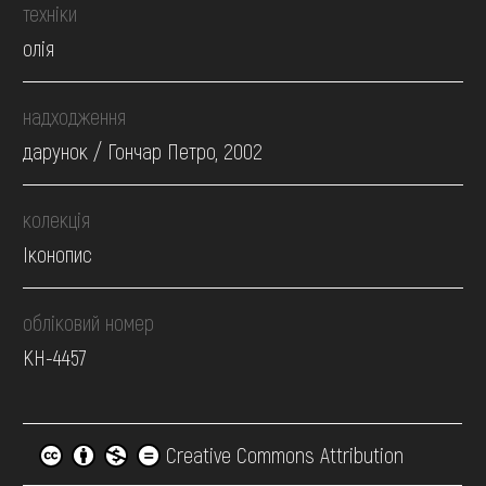
техніки
олія
надходження
дарунок / Гончар Петро, 2002
колекція
Іконопис
обліковий номер
КН-4457
Creative Commons Attribution