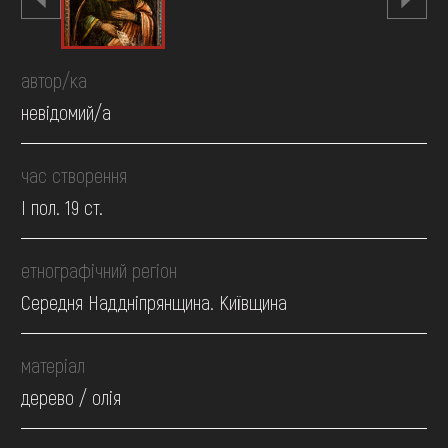
автор/ка
невідомий/а
час створення
І пол. 19 ст.
етнографічний регіон
Середня Наддніпрянщина. Київщина
матеріал
дерево / олія