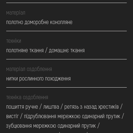
матеріал
полотно доморобне конопляне
техніки
полотняне ткання / домашнє ткання
матеріал оздоблення
нитки рослинного походження
техніка оздоблення
пошиття ручне / лиштва / ретязь з назад хрестиків /
вистіг / підрублювання мережкою одинарний прутик /
зубцювання мережкою одинарний прутик /