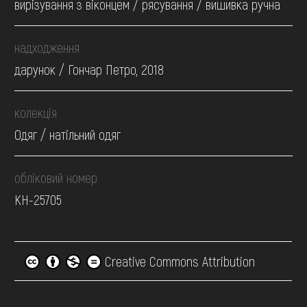
вирізування з віконцем / рясування / вишивка ручна
надходження
дарунок / Гончар Петро, 2018
колекція
Одяг / натільний одяг
обліковий номер
КН-25705
Creative Commons Attribution