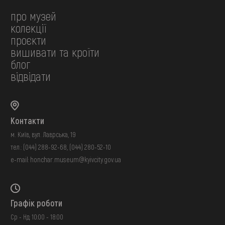
про музей
колекції
проєкти
вишивати та кроїти
блог
відвідати
Контакти
м. Київ, вул. Лаврська, 19
тел.:
(044) 288-92-68
,
(044) 280-52-10
e-mail:
honchar.museum@kyivcity.gov.ua
Графік роботи
Ср - Нд: 10:00 - 18:00