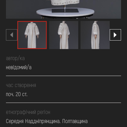
автор/ка
невідомий/а
час створення
поч. 20 ст.
етнографічний регіон
Середня Наддніпрянщина. Полтавщина