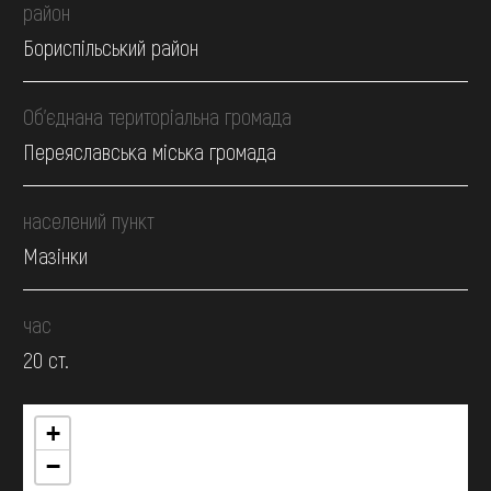
район
Бориспільський район
Об’єднана територіальна громада
Переяславська міська громада
населений пункт
Мазінки
час
20 ст.
+
−