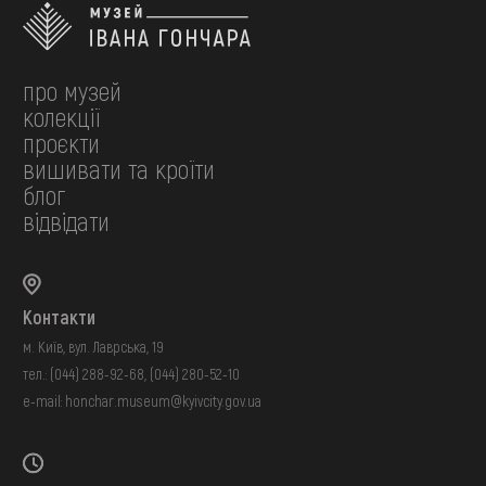
про музей
колекції
проєкти
вишивати та кроїти
блог
відвідати
Контакти
м. Київ, вул. Лаврська, 19
тел.:
(044) 288-92-68
,
(044) 280-52-10
e-mail:
honchar.museum@kyivcity.gov.ua