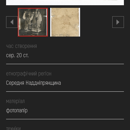
час створення
сер. 20 ст.
етнографічний регіон
Середня Наддніпрянщина
матеріал
фотопапір
техніки