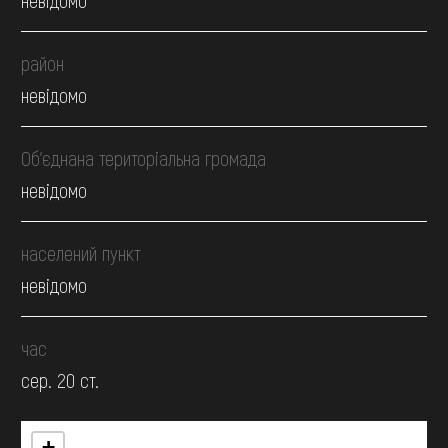
район
невідомо
Об’єднана територіальна громада
невідомо
населений пункт
невідомо
час
сер. 20 ст.
+