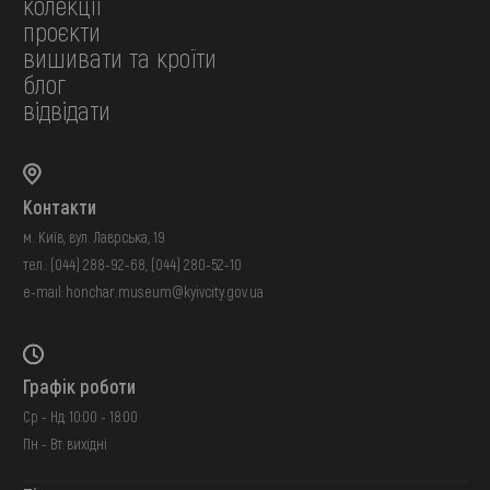
колекції
проєкти
вишивати та кроїти
блог
відвідати
Контакти
м. Київ, вул. Лаврська, 19
тел.:
(044) 288-92-68
,
(044) 280-52-10
e-mail:
honchar.museum@kyivcity.gov.ua
Графік роботи
Ср - Нд: 10:00 - 18:00
Пн - Вт: вихідні