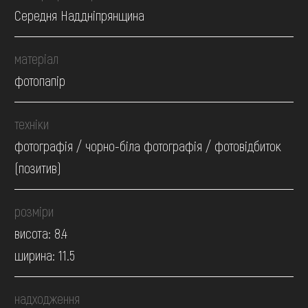
Середня Наддніпрянщина
матеріал
фотопапір
техніки
фотографія / чорно-біла фотографія / фотовідбиток
(позитив)
розміри
висота: 8.4
ширина: 11.5
надходження