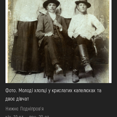
Фото. Молоді хлопці у крислатих капелюхах та
двоє дівчат
Нижнє Подніпров'я
кін. 19 ст. - поч. 20 ст.