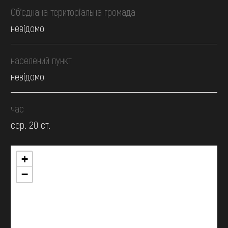
Об’єднана територіальна громада
невідомо
населений пункт
невідомо
час
сер. 20 ст.
+
−