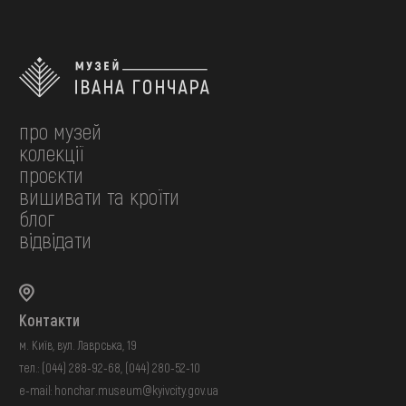
про музей
колекції
проєкти
вишивати та кроїти
блог
відвідати
Контакти
м. Київ, вул. Лаврська, 19
тел.:
(044) 288-92-68
,
(044) 280-52-10
e-mail:
honchar.museum@kyivcity.gov.ua