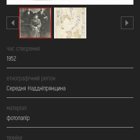
час створення
1952
етнографічний регіон
Середня Наддніпрянщина
матеріал
фотопапір
техніки