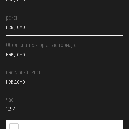
район
невідомо
Об’єднана територіальна громада
невідомо
населений пункт
невідомо
час
1952
+