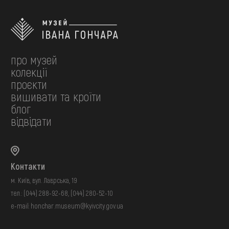
про музей
колекції
проєкти
вишивати та кроїти
блог
відвідати
Контакти
м. Київ, вул. Лаврська, 19
тел.:
(044) 288-92-68
,
(044) 280-52-10
e-mail:
honchar.museum@kyivcity.gov.ua