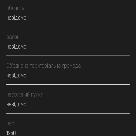
область
невідомо
район
невідомо
Об’єднана територіальна громада
невідомо
населений пункт
невідомо
час
1950