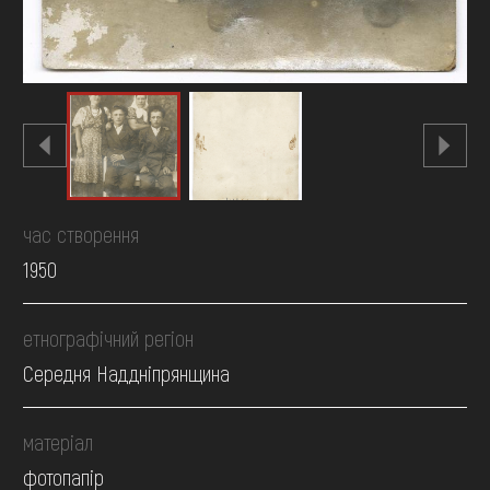
час створення
1950
етнографічний регіон
Середня Наддніпрянщина
матеріал
фотопапір