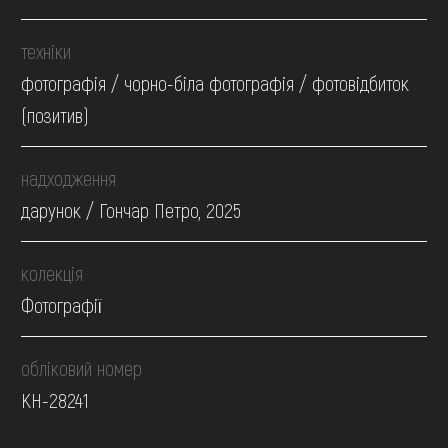
техніки
фотографія / чорно-біла фотографія / фотовідбиток
(позитив)
надходження
дарунок / Гончар Петро, 2025
колекція
Фотографії
обліковий номер
КН-28241