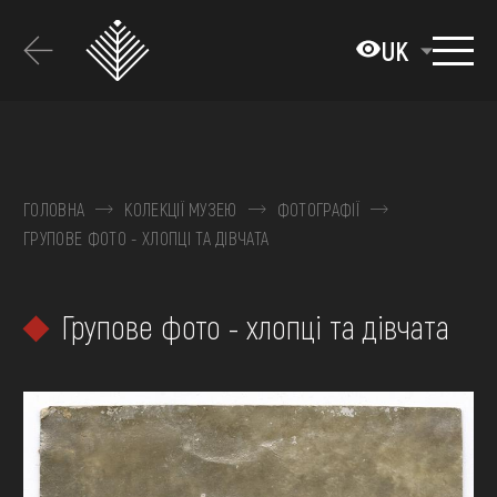
Перейти
до
UK
основного
вмісту
ПРО МУЗЕЙ
КОЛЕКЦІЇ
ГОЛОВНА
КОЛЕКЦІЇ МУЗЕЮ
ФОТОГРАФІЇ
ГРУПОВЕ ФОТО - ХЛОПЦІ ТА ДІВЧАТА
ВИСТАВКИ ТА ПОДІЇ
МЕДІА
Групове фото - хлопці та дівчата
ВІДВІДАТИ
НАВЧИТИСЯ
ПОСЛУГИ