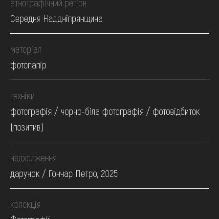
етнографічний регіон
Середня Наддніпрянщина
матеріал
фотопапір
техніки
фотографія / чорно-біла фотографія / фотовідбиток
(позитив)
надходження
дарунок / Гончар Петро, 2025
колекція