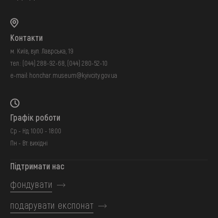
Контакти
м. Київ, вул. Лаврська, 19
тел.:
(044) 288-92-68
,
(044) 280-52-10
e-mail:
honchar.museum@kyivcity.gov.ua
Графік роботи
Ср - Нд: 10:00 - 18:00
Пн - Вт: вихідні
Підтримати нас
фондувати
подарувати експонат