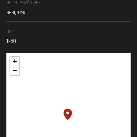
населений пункт
невідомо
час
1960
+
−