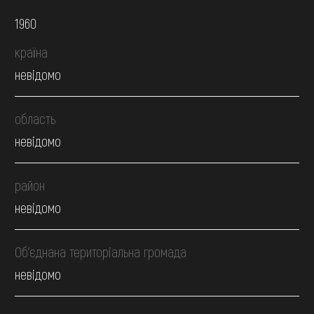
1960
країна
невідомо
область
невідомо
район
невідомо
Об’єднана територіальна громада
невідомо