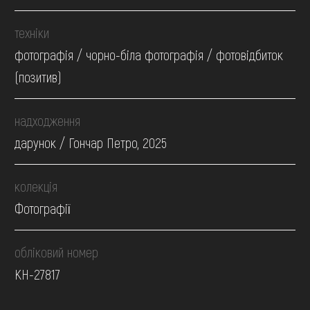
техніки
фотографія / чорно-біла фотографія / фотовідбиток
(позитив)
надходження
дарунок / Гончар Петро, 2025
колекція
Фотографії
обліковий номер
КН-27817