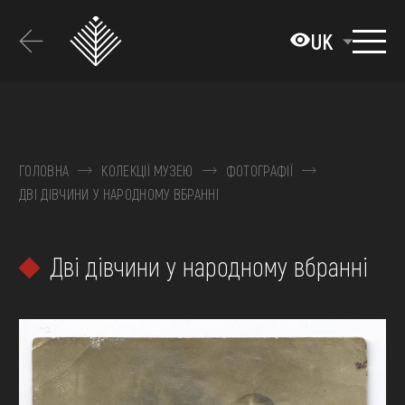
Перейти
до
UK
основного
вмісту
ПРО МУЗЕЙ
КОЛЕКЦІЇ
ГОЛОВНА
КОЛЕКЦІЇ МУЗЕЮ
ФОТОГРАФІЇ
ДВІ ДІВЧИНИ У НАРОДНОМУ ВБРАННІ
ВИСТАВКИ ТА ПОДІЇ
МЕДІА
Дві дівчини у народному вбранні
ВІДВІДАТИ
НАВЧИТИСЯ
ПОСЛУГИ