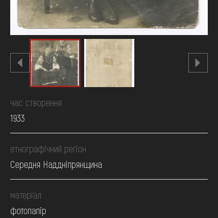
час створення
1933
етнографічний регіон
Середня Наддніпрянщина
матеріал
фотопапір