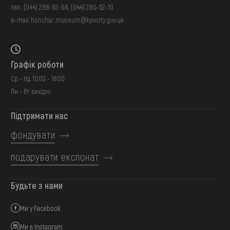
тел.:
(044) 288-92-68
,
(044) 280-52-10
e-mail:
honchar.museum@kyivcity.gov.ua
Графік роботи
Ср - Нд: 10:00 - 18:00
Пн - Вт: вихідні
Підтримати нас
фондувати
подарувати експонат
Будьте з нами
Ми у Facebook
Ми в Instagram