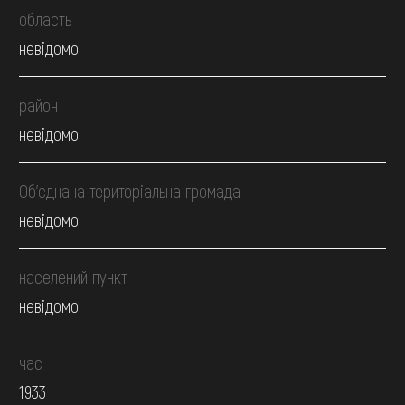
область
невідомо
район
невідомо
Об’єднана територіальна громада
невідомо
населений пункт
невідомо
час
1933