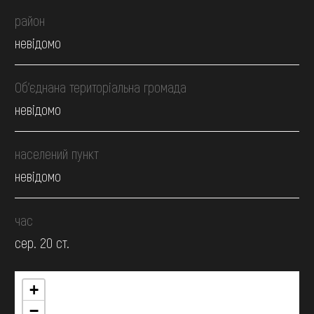
район
невідомо
Об’єднана територіальна громада
невідомо
населений пункт
невідомо
час
сер. 20 ст.
+
−