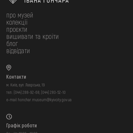
про музей
колекції
проєкти
вишивати та кроїти
блог
відвідати
Контакти
м. Київ, вул. Лаврська, 19
тел.:
(044) 288-92-68
,
(044) 280-52-10
e-mail:
honchar.museum@kyivcity.gov.ua
Графік роботи