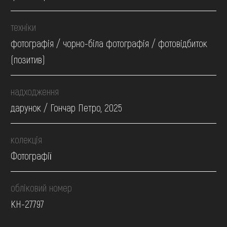
техніки
фотографія / чорно-біла фотографія / фотовідбиток
(позитив)
надходження
дарунок / Гончар Петро, 2025
колекція
Фотографії
обліковий номер
КН-27797