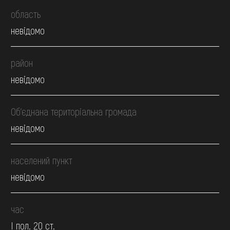
область
невідомо
район
невідомо
Об’єднана територіальна громада
невідомо
населений пункт
невідомо
час
І пол. 20 ст.