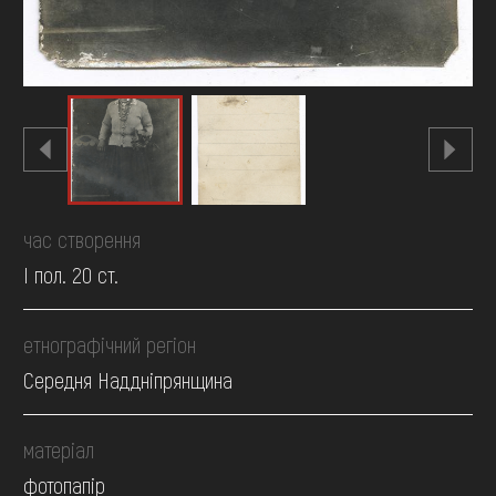
час створення
І пол. 20 ст.
етнографічний регіон
Середня Наддніпрянщина
матеріал
фотопапір