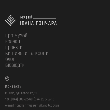
про музей
колекції
проєкти
вишивати та кроїти
блог
відвідати
Контакти
м. Київ, вул. Лаврська, 19
тел.:
(044) 288-92-68
,
(044) 280-52-10
e-mail:
honchar.museum@kyivcity.gov.ua