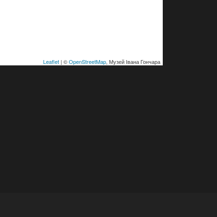
Leaflet
| ©
OpenStreetMap
, Музей Івана Гончара