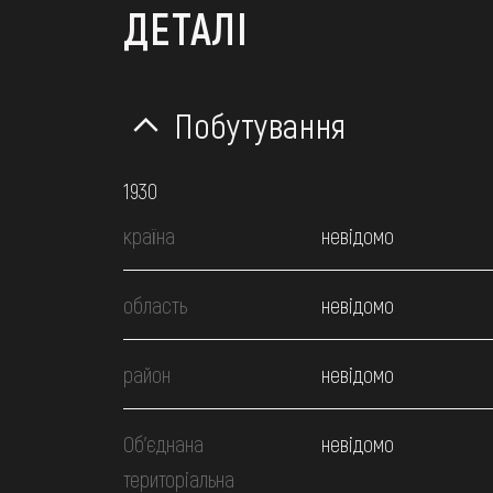
ДЕТАЛІ
Побутування
1930
країна
невідомо
область
невідомо
район
невідомо
Об’єднана
невідомо
територіальна