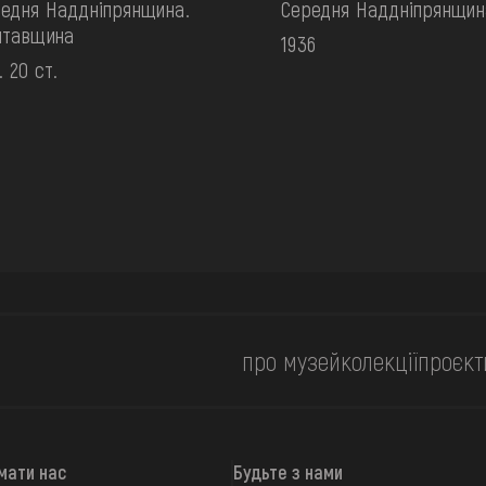
едня Наддніпрянщина.
Середня Наддніпрянщин
лтавщина
1936
. 20 ст.
про музей
колекції
проєкт
мати нас
Будьте з нами