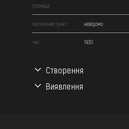
громада
населений пункт
невідомо
час
1930
Створення
Виявлення