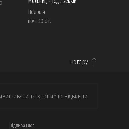
Мельниці-Подільській
а
Поділля
поч. 20 ст.
нагору
и
вишивати та кроїти
блог
відвідати
Підписатися