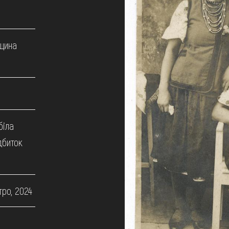
щина
біла
дбиток
тро, 2024