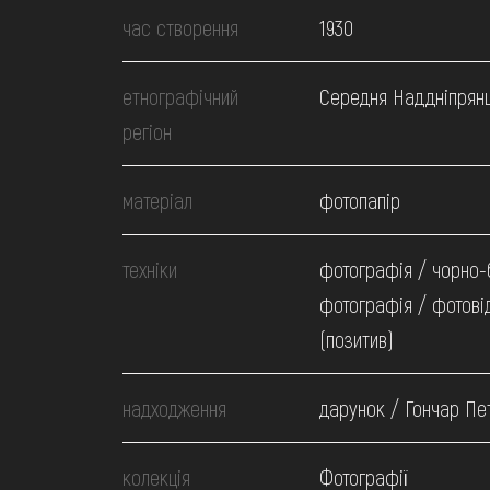
МЕДІА
час створення
1930
ВІДВІДАТИ
етнографічний
Середня Наддніпрян
регіон
НАВЧИТИСЯ
матеріал
фотопапір
ПОСЛУГИ
техніки
фотографія / чорно-
фотографія / фотові
(позитив)
надходження
дарунок / Гончар Пе
колекція
Фотографії