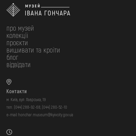
про музей
колекції
проєкти
вишивати та кроїти
блог
відвідати
Контакти
м. Київ, вул. Лаврська, 19
тел.:
(044) 288-92-68
,
(044) 280-52-10
e-mail:
honchar.museum@kyivcity.gov.ua