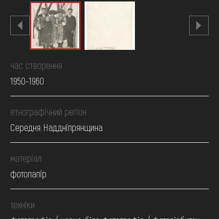
час створення
1950-1960
етнографічний регіон
Середня Наддніпрянщина
матеріал
фотопапір
техніки