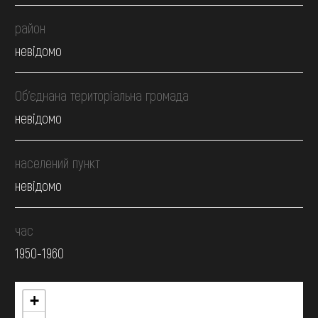
район
невідомо
Об’єднана територіальна громада
невідомо
населений пункт
невідомо
час
1950-1960
+