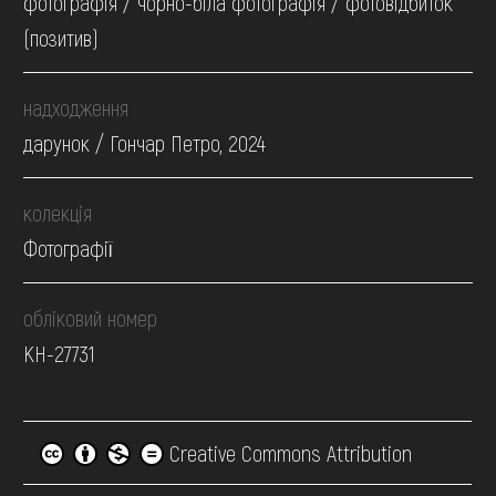
фотографія / чорно-біла фотографія / фотовідбиток
(позитив)
надходження
дарунок / Гончар Петро, 2024
колекція
Фотографії
обліковий номер
КН-27731
Creative Commons Attribution