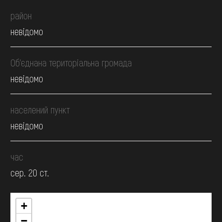
район
невідомо
Об’єднана територіальна громада
невідомо
населений пункт
невідомо
час
сер. 20 ст.
+
−