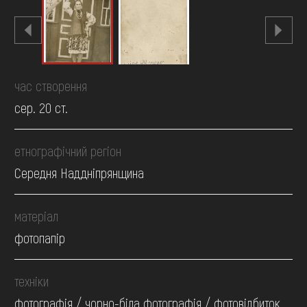
час створення
сер. 20 ст.
етнографічний регіон
Середня Наддніпрянщина
матеріал
фотопапір
техніки
фотографія / чорно-біла фотографія / фотовідбиток