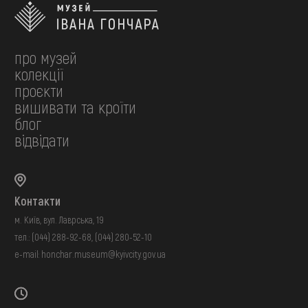
про музей
колекції
проєкти
вишивати та кроїти
блог
відвідати
Контакти
м. Київ, вул. Лаврська, 19
тел.:
(044) 288-92-68
,
(044) 280-52-10
e-mail:
honchar.museum@kyivcity.gov.ua