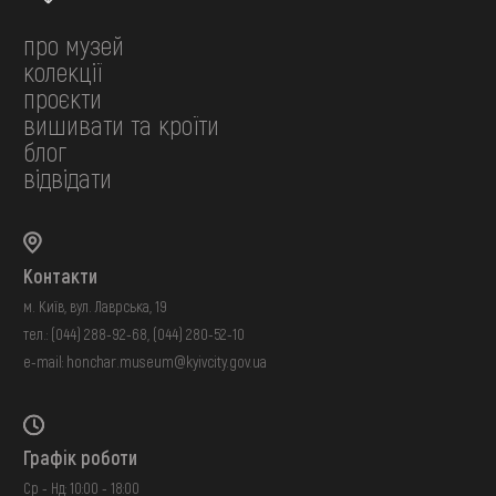
про музей
колекції
проєкти
вишивати та кроїти
блог
відвідати
Контакти
м. Київ, вул. Лаврська, 19
тел.:
(044) 288-92-68
,
(044) 280-52-10
e-mail:
honchar.museum@kyivcity.gov.ua
Графік роботи
Ср - Нд: 10:00 - 18:00