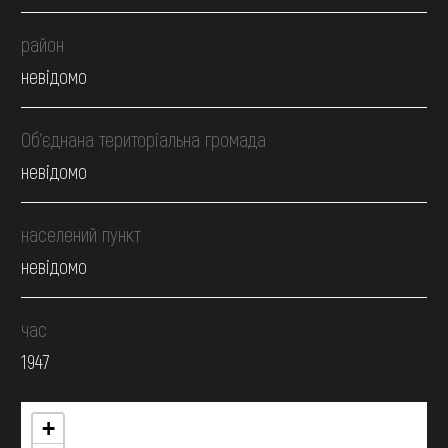
район
невідомо
Об’єднана територіальна громада
невідомо
населений пункт
невідомо
час
1947
+