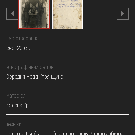
час створення
сер. 20 ст.
етнографічний регіон
Середня Наддніпрянщина
матеріал
фотопапір
техніки
фотографія / чорно-біла фотографія / фотовідбиток