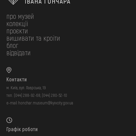
про музей
колекції
проєкти
вишивати та кроїти
блог
відвідати
Контакти
м. Київ, вул. Лаврська, 19
тел.:
(044) 288-92-68
,
(044) 280-52-10
e-mail:
honchar.museum@kyivcity.gov.ua
Графік роботи