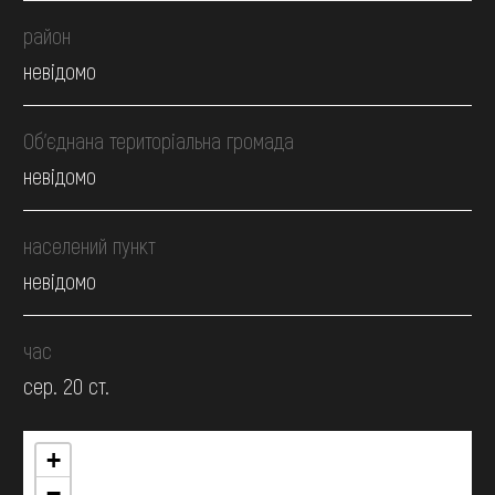
район
невідомо
Об’єднана територіальна громада
невідомо
населений пункт
невідомо
час
сер. 20 ст.
+
−